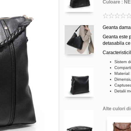
Culoare :
NE
Geanta dama 
Geanta este p
detasabila ce
Caracteristicil
Sistem d
Comparti
Material:
Dimensiu
Captuseal
Detalii m
Alte culori d