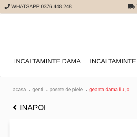
WHATSAPP 0376.448.248
T
INCALTAMINTE DAMA
INCALTAMINTE
acasa
genti
posete de piele
geanta dama liu jo
INAPOI