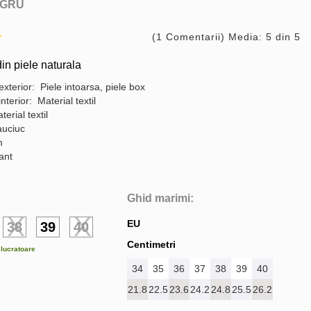
GRU
(1 Comentarii) Media: 5 din 5
in piele naturala
exterior: Piele intoarsa, piele box
interior: Material textil
terial textil
auciuc
m
gant
Ghid marimi:
EU
38
39
40
Centimetri
e lucratoare
34
35
36
37
38
39
40
21.8
22.5
23.6
24.2
24.8
25.5
26.2