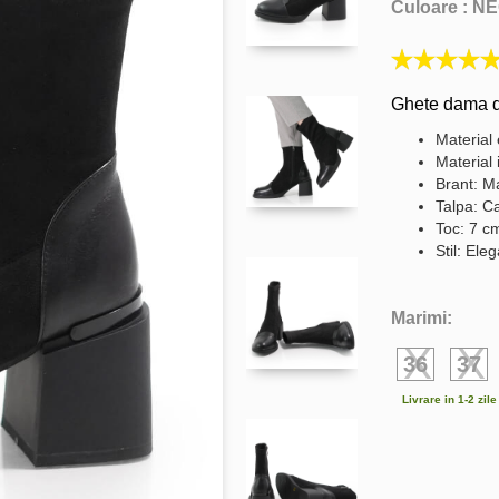
Culoare :
NE
Ghete dama d
Material 
Material 
Brant: Ma
Talpa: C
Toc: 7 c
Stil: Ele
Marimi:
36
37
Livrare in 1-2 zil