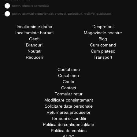
pentru ofertare comerciala
pentru activitati promotionale: promotii, concursuri, reclame, publicitate
Incaltaminte dama
Despre noi
Incaltaminte barbati
Magazinele noastre
Genti
Blog
Branduri
Cum comand
Noutati
Cum platesc
Reduceri
Transport
Contul meu
Cosul meu
Cauta
Contact
Formular retur
Modificare consimtamant
Solicitare date personale
Returnarea produselor
Termeni si conditii
Politica de confidentialitate
Politica de cookies
ANPC