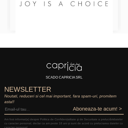
SCADO CAPRICIA SRL
NEWSLETTER
Noutati, reduceri si cel mai important, fara spam-uri, promitem
asta!!
Aboneaza-te acum! >
Am fost informat(a) despre Politica de Confidențialitate şi de Securitate a prelucrăriidatelor
cu caracter personal, declar ca am peste 16 ani și sunt de acord cu prelucrarea datelor cu
caracter personal: