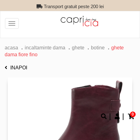
Transport gratuit peste 200 lei
Toggle
navigation
acasa
incaltaminte dama
ghete
botine
ghete
dama fiore fino
INAPOI
0