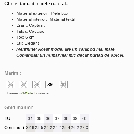
Ghete dama din piele naturala
Material exterior: Piele box
Material interior: Material textil
Brant: Captusit
Talpa: Cauciuc
Toc: 6 cm
Stil: Elegant
Mentiune: Acest model are un calapod mai mare.
Comandati un numar mai mic decat purtati de obicei.
Marimi:
36
37
38
39
40
Livrare in 1-2 zile lucratoare
Ghid marimi:
EU
34
35
36
37
38
39
40
Centimetri
22.8
23.5
24.2
24.7
25.4
26.2
27.0