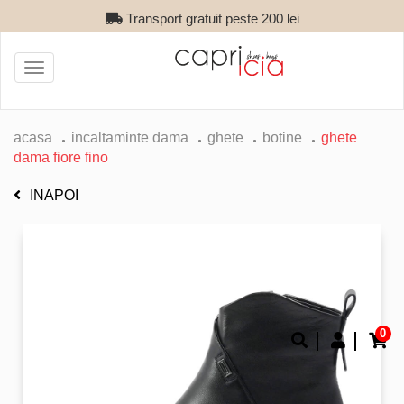
Transport gratuit peste 200 lei
Toggle
navigation
acasa
incaltaminte dama
ghete
botine
ghete
dama fiore fino
INAPOI
0