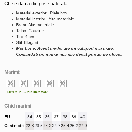
Ghete dama din piele naturala
Material exterior: Piele box
Material interior: Alte materiale
Brant: Alte materiale
Talpa: Cauciuc
Toc: 4 cm
Stil: Elegant
Mentiune: Acest model are un calapod mai mare.
Comandati un numar mai mic decat purtati de obicei.
Marimi:
36
37
38
39
40
Livrare in 1-2 zile lucratoare
Ghid marimi:
EU
34
35
36
37
38
39
40
Centimetri
22.8
23.5
24.2
24.7
25.4
26.2
27.0