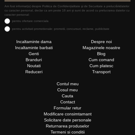
Am fost informat(a) despre Politica de Confidențialitate şi de Securitate a prelucrăriidatelor
cu caracter personal, declar ca am peste 16 ani și sunt de acord cu prelucrarea datelor cu
caracter personal:
pentru ofertare comerciala
pentru activitati promotionale: promotii, concursuri, reclame, publicitate
Incaltaminte dama
Despre noi
Incaltaminte barbati
Magazinele noastre
Genti
Blog
Branduri
Cum comand
Noutati
Cum platesc
Reduceri
Transport
Contul meu
Cosul meu
Cauta
Contact
Formular retur
Modificare consimtamant
Solicitare date personale
Returnarea produselor
Termeni si conditii