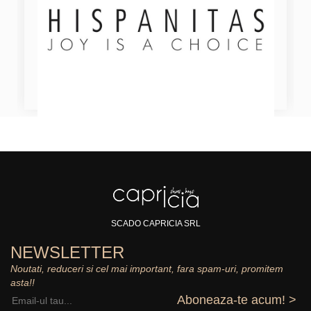
SCADO CAPRICIA SRL
NEWSLETTER
Noutati, reduceri si cel mai important, fara spam-uri, promitem
asta!!
Aboneaza-te acum! >