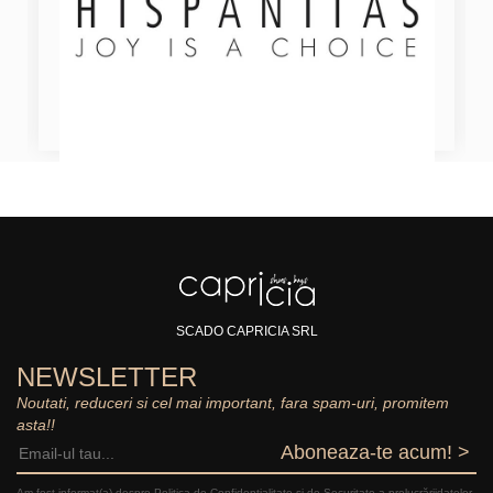
SCADO CAPRICIA SRL
NEWSLETTER
Noutati, reduceri si cel mai important, fara spam-uri, promitem
asta!!
Aboneaza-te acum! >
Am fost informat(a) despre Politica de Confidențialitate şi de Securitate a prelucrăriidatelor