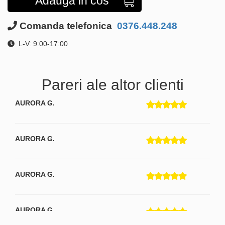
Adauga in cos
Comanda telefonica
0376.448.248
L-V: 9:00-17:00
Pareri ale altor clienti
AURORA G.
AURORA G.
AURORA G.
AURORA G.