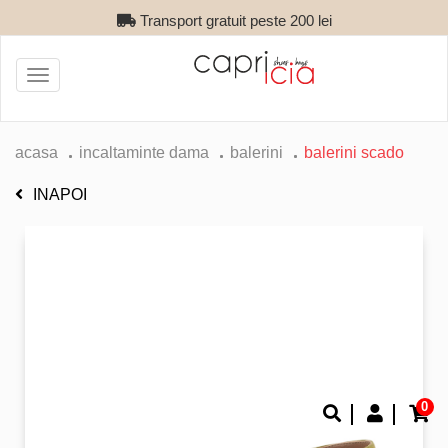
Transport gratuit peste 200 lei
Toggle
navigation
acasa
incaltaminte dama
balerini
balerini scado
INAPOI
0