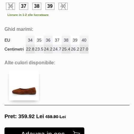
36
37
38
39
40
Livrare in 1-2 zile lucratoare
Ghid marimi:
EU
34
35
36
37
38
39
40
Centimetri
22.8
23.5
24.2
24.7
25.4
26.2
27.0
Alte culori disponibile:
Pret:
359.92
Lei
459.90 Lei