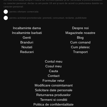
cu caracter personal, declar ca am peste 16 ani și sunt de acord cu prelucrarea datelor cu
caracter personal:
pentru ofertare comerciala
pentru activitati promotionale: promotii, concursuri, reclame, publicitate
Incaltaminte dama
Despre noi
Incaltaminte barbati
Magazinele noastre
Genti
Blog
Branduri
Cum comand
Noutati
Cum platesc
Reduceri
Transport
Contul meu
Cosul meu
Cauta
Contact
Formular retur
Modificare consimtamant
Solicitare date personale
Returnarea produselor
Termeni si conditii
Politica de confidentialitate