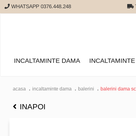
WHATSAPP 0376.448.248
T
INCALTAMINTE DAMA
INCALTAMINTE
acasa
incaltaminte dama
balerini
balerini dama s
INAPOI