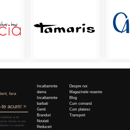
Incaltaminte
Despre noi
dama
Magazinele noastre
tant, fara
Incaltaminte
Blog
barbati
Cum comand
-te acum! >
Genti
Cum platesc
Branduri
Transport
nțialitate şi de
Noutati
rsonal, declar ca am
datelor cu caracter
Reduceri