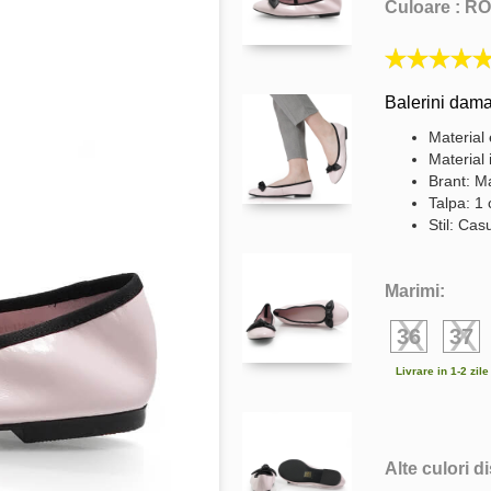
Culoare :
RO
Balerini dama
Material 
Material 
Brant: Ma
Talpa: 1
Stil: Cas
Marimi:
36
37
Livrare in 1-2 zil
Alte culori d