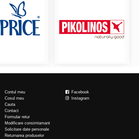
Contul meu
Facebook
Cosul meu
Instagram
Cauta
Contact
Formular retur
Modificare consimtamant
Solicitare date personale
Returnarea produselor