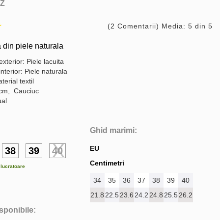
Z
(2 Comentarii) Media: 5 din 5
 din piele naturala
exterior: Piele lacuita
interior: Piele naturala
terial textil
 cm, Cauciuc
ual
Ghid marimi:
EU
38
39
40
Centimetri
e lucratoare
34
35
36
37
38
39
40
21.8
22.5
23.6
24.2
24.8
25.5
26.2
isponibile: