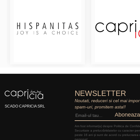
NEWSLETTER
Noutati, reduceri si cel mai impor
SCADO CAPRICIA SRL
spam-uri, promitem asta!!
Aboneaza
Am fost informat(a) despre Politica de Confide
Securitate a prelucrăriidatelor cu caracter pe
peste 16 ani și sunt de acord cu prelucrarea 
personal: