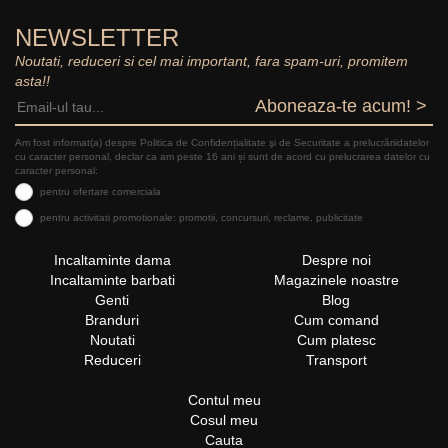
NEWSLETTER
Noutati, reduceri si cel mai important, fara spam-uri, promitem
asta!!
Aboneaza-te acum! >
Am fost informat(a) despre Politica de Confidențialitate şi de Securitate a prelucrăriidatelor
cu caracter personal, declar ca am peste 16 ani și sunt de acord cu prelucrarea datelor cu
caracter personal:
pentru ofertare comerciala
pentru activitati promotionale: promotii, concursuri, reclame, publicitate
Incaltaminte dama
Despre noi
Incaltaminte barbati
Magazinele noastre
Genti
Blog
Branduri
Cum comand
Noutati
Cum platesc
Reduceri
Transport
Contul meu
Cosul meu
Cauta