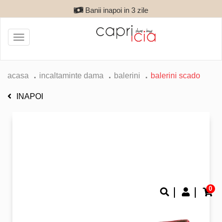
Banii inapoi in 3 zile
Toggle
navigation
acasa
incaltaminte dama
balerini
balerini scado
INAPOI
0