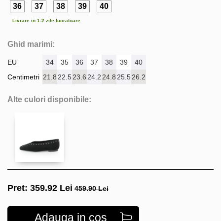
36
37
38
39
40
Livrare in 1-2 zile lucratoare
Ghid marimi:
EU
34
35
36
37
38
39
40
Centimetri
21.8
22.5
23.6
24.2
24.8
25.5
26.2
Alte culori disponibile:
Pret:
359.92
Lei
459.90 Lei
Adauga in cos