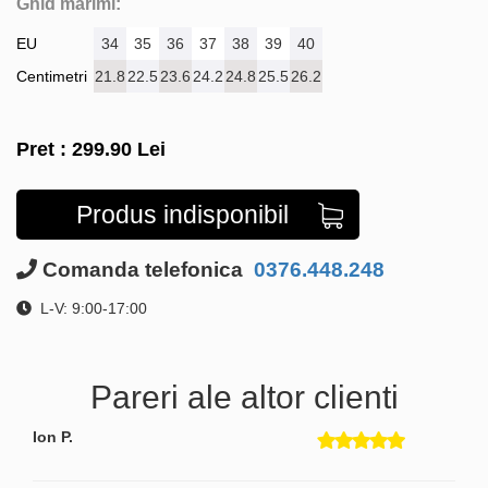
Ghid marimi:
EU
34
35
36
37
38
39
40
Centimetri
21.8
22.5
23.6
24.2
24.8
25.5
26.2
Pret :
299.90
Lei
Produs indisponibil
Comanda telefonica
0376.448.248
L-V: 9:00-17:00
Pareri ale altor clienti
Ion P.