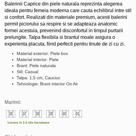
Balerinii Caprice din piele naturala reprezinta alegerea
ideala pentru femeia moderna care cauta echilibrul intre stil
si confort. Realizati din materiale premium, acesti balerini
permit piciorului sa respire si se adapteaza anatomic
formei acestuia, prevenind disconfortul in timpul purtarii
prelungite. Talpa flexibila si brantul moale asigura o
experienta placuta, fiind perfecti pentru tinute de zi cu zi.
Material exterior: Piele box
Material interior: Piele
Brant: Piele naturala
Stil: Casual
Talpa: 1,5 cm, Cauciuc
Tehnologie: Brant interior On Air
Marimi:
36
37
38
39
40
41
Livrare in 1-2 zile lucratoare