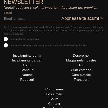
NEWSLETTER
Noutati, reduceri si cel mai important, fara spam-uri, promitem
asta!!
Aboneaza-te acum! >
Am fost informat(a) despre Politica de Confidențialitate şi de Securitate a prelucrăriidatelor
cu caracter personal, declar ca am peste 16 ani și sunt de acord cu prelucrarea datelor cu
caracter personal:
pentru ofertare comerciala
pentru activitati promotionale: promotii, concursuri, reclame, publicitate
Incaltaminte dama
Despre noi
Incaltaminte barbati
Magazinele noastre
Genti
Blog
Branduri
Cum comand
Noutati
Cum platesc
Reduceri
Transport
Contul meu
Cosul meu
Cauta
Contact