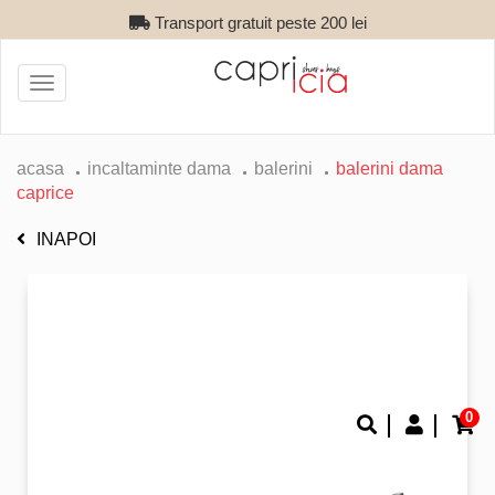
Transport gratuit peste 200 lei
Toggle
navigation
acasa
incaltaminte dama
balerini
balerini dama
caprice
INAPOI
0