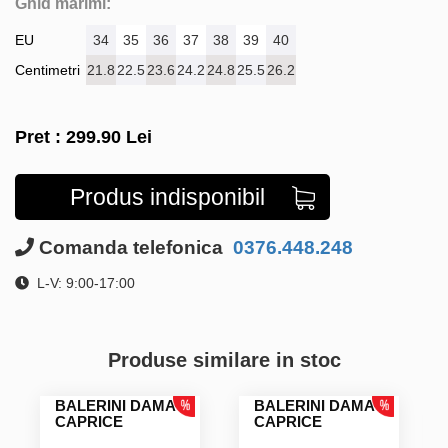
Ghid marimi:
EU
34
35
36
37
38
39
40
Centimetri
21.8
22.5
23.6
24.2
24.8
25.5
26.2
Pret :
299.90
Lei
Produs indisponibil
Comanda telefonica
0376.448.248
L-V: 9:00-17:00
Produse similare in stoc
BALERINI DAMA
BALERINI DAMA
CAPRICE
CAPRICE