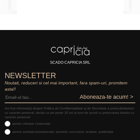
SCADO CAPRICIA SRL
NEWSLETTER
Noutati, reduceri si cel mai important, fara spam-uri, promitem
asta!!
Aboneaza-te acum! >
Am fost informat(a) despre Politica de Confidențialitate şi de Securitate a prelucrăriidatelor
cu caracter personal, declar ca am peste 16 ani și sunt de acord cu prelucrarea datelor cu
caracter personal:
pentru ofertare comerciala
pentru activitati promotionale: promotii, concursuri, reclame, publicitate