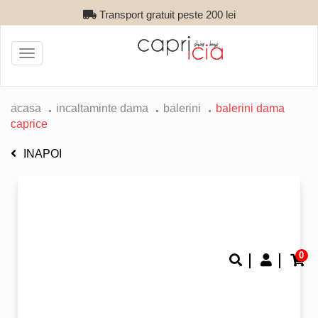
Transport gratuit peste 200 lei
Toggle
navigation
acasa
incaltaminte dama
balerini
balerini dama
caprice
INAPOI
0