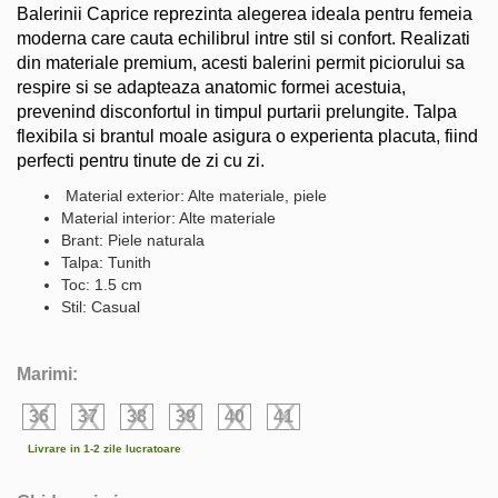
Balerinii Caprice reprezinta alegerea ideala pentru femeia
moderna care cauta echilibrul intre stil si confort. Realizati
din materiale premium, acesti balerini permit piciorului sa
respire si se adapteaza anatomic formei acestuia,
prevenind disconfortul in timpul purtarii prelungite. Talpa
flexibila si brantul moale asigura o experienta placuta, fiind
perfecti pentru tinute de zi cu zi.
Material exterior: Alte materiale, piele
Material interior: Alte materiale
Brant: Piele naturala
Talpa: Tunith
Toc: 1.5 cm
Stil: Casual
Marimi:
36
37
38
39
40
41
Livrare in 1-2 zile lucratoare