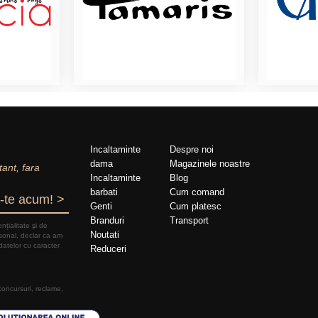
Incaltaminte
Despre noi
dama
Magazinele noastre
tant, fara
Incaltaminte
Blog
barbati
Cum comand
-te acum! >
Genti
Cum platesc
Branduri
Transport
nțialitate şi de
Noutati
rsonal, declar ca am
datelor cu caracter
Reduceri
 concursuri, reclame,