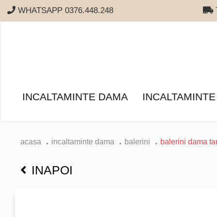
WHATSAPP 0376.448.248
T
INCALTAMINTE DAMA
INCALTAMINTE
acasa
incaltaminte dama
balerini
balerini dama ta
INAPOI