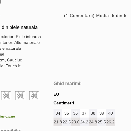
I
(1 Comentarii) Media: 5 din 5
 din piele naturala
exterior: Piele intoarsa
interior: Alte materiale
ele naturala
ual
 cm, Cauciuc
ie: Touch It
Ghid marimi:
EU
38
39
40
Centimetri
34
35
36
37
38
39
40
e lucratoare
21.8
22.5
23.6
24.2
24.8
25.5
26.2
isponibile: