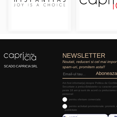
NEWSLETTER
Noutati, reduceri si cel mai impor
SCADO CAPRICIA SRL
spam-uri, promitem asta!!
Aboneaza
Am fost informat(a) despre Politica de Confide
Securitate a prelucrăriidatelor cu caracter pe
peste 16 ani și sunt de acord cu prelucrarea 
personal:
pentru ofertare comerciala
pentru activitati promotionale: promotii,
publicitate