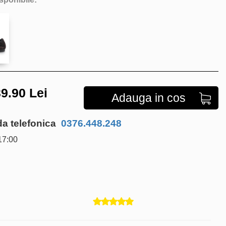
9.90
Lei
Adauga in cos
 telefonica
0376.448.248
17:00