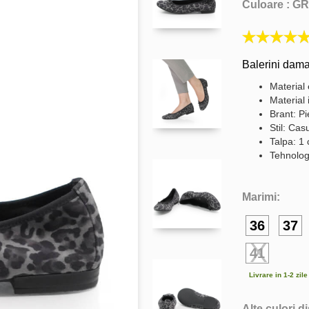
Culoare :
GR
Balerini dama
Material 
Material 
Brant: Pi
Stil: Cas
Talpa: 1
Tehnolog
Marimi:
36
37
41
Livrare in 1-2 zil
Alte culori d