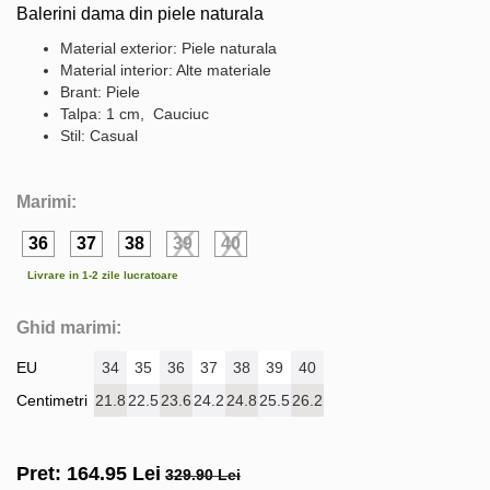
Balerini dama din piele naturala
Material exterior: Piele naturala
Material interior: Alte materiale
Brant: Piele
Talpa: 1 cm, Cauciuc
Stil: Casual
Marimi:
36
37
38
39
40
Livrare in 1-2 zile lucratoare
Ghid marimi:
EU
34
35
36
37
38
39
40
Centimetri
21.8
22.5
23.6
24.2
24.8
25.5
26.2
Pret:
164.95
Lei
329.90 Lei