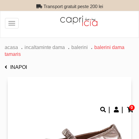
Retur gratuit
Toggle
navigation
acasa
incaltaminte dama
balerini
balerini dama
tamaris
INAPOI
0