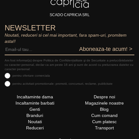
SCADO CAPRICIA SRL
NEWSLETTER
Noutati, reduceri si cel mai important, fara spam-uri, promitem
asta!!
Aboneaza-te acum! >
Am fost informat(a) despre Politica de Confidențialitate şi de Securitate a prelucrăriidatelor
cu caracter personal, declar ca am peste 16 ani și sunt de acord cu prelucrarea datelor cu
caracter personal:
pentru ofertare comerciala
pentru activitati promotionale: promotii, concursuri, reclame, publicitate
Incaltaminte dama
Despre noi
Incaltaminte barbati
Magazinele noastre
Genti
Blog
Branduri
Cum comand
Noutati
Cum platesc
Reduceri
Transport