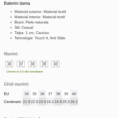
Balerini dama
Material exterior: Material textil
Material interior: Material textil
Brant: Piele naturala
Stil: Casual
Talpa: 1 cm, Cauciuc
Tehnologie: Touch It, Anti Slide
Marimi:
36
37
38
39
40
Livrare in 1-2 zile lucratoare
Ghid marimi:
EU
34
35
36
37
38
39
40
Centimetri
21.8
22.5
23.6
24.2
24.8
25.5
26.2