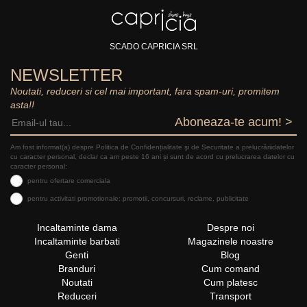
SCADO CAPRICIA SRL
NEWSLETTER
Noutati, reduceri si cel mai important, fara spam-uri, promitem
asta!!
Aboneaza-te acum! >
Am fost informat(a) despre Politica de Confidențialitate şi de Securitate a prelucrăriidatelor
cu caracter personal, declar ca am peste 16 ani și sunt de acord cu prelucrarea datelor cu
caracter personal:
pentru ofertare comerciala
pentru activitati promotionale: promotii, concursuri, reclame, publicitate
Incaltaminte dama
Despre noi
Incaltaminte barbati
Magazinele noastre
Genti
Blog
Branduri
Cum comand
Noutati
Cum platesc
Reduceri
Transport