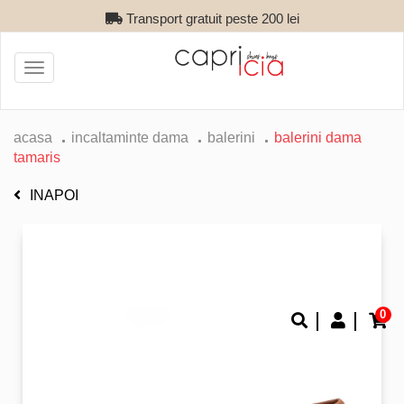
Transport gratuit peste 200 lei
Toggle
navigation
acasa
incaltaminte dama
balerini
balerini dama
tamaris
INAPOI
0