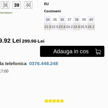
EU
38
39
40
Centimetri
e lucratoare
34
35
36
37
38
39
40
21.8
22.5
23.6
24.2
24.8
25.5
26.2
9.92
Lei
299.90 Lei
Adauga in cos
 telefonica
0376.448.248
17:00