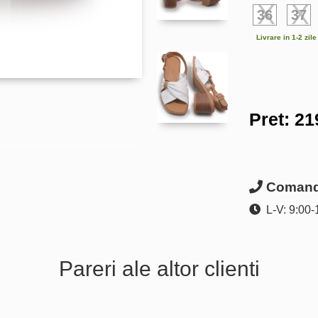
36
37
Livrare in 1-2 zil
Pret:
21
Comanda
L-V: 9:00-
Pareri ale altor clienti