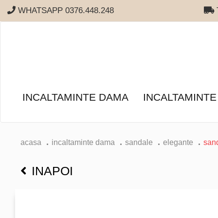
WHATSAPP 0376.448.248
T
INCALTAMINTE DAMA
INCALTAMINTE
acasa
incaltaminte dama
sandale
elegante
san
INAPOI