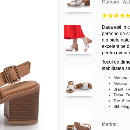
Culoare :
AL
Daca esti in c
pereche de sa
din piele nat
excelent pe dur
pentru evenim
Tocul de dime
stabilitatea s
Material 
Material 
Brant: Pi
Talpa: Tu
Toc: 6 c
Stil: Ele
Marimi: