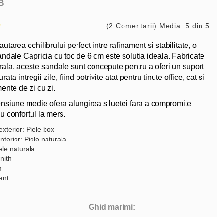
B
(2 Comentarii) Media: 5 din 5
autarea echilibrului perfect intre rafinament si stabilitate, o
ndale Capricia cu toc de 6 cm este solutia ideala. Fabricate
urala, aceste sandale sunt concepute pentru a oferi un suport
ata intregii zile, fiind potrivite atat pentru tinute office, cat si
ente de zi cu zi.
nsiune medie ofera alungirea siluetei fara a compromite
au confortul la mers.
exterior: Piele box
interior: Piele naturala
ele naturala
nith
m
gant
Ghid marimi: