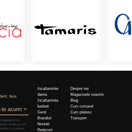
Incaltaminte
Despre noi
dama
Magazinele noastre
tant, fara
Incaltaminte
Blog
barbati
Cum comand
-te acum! >
Genti
Cum platesc
Branduri
Transport
nțialitate şi de
Noutati
rsonal, declar ca am
datelor cu caracter
Reduceri