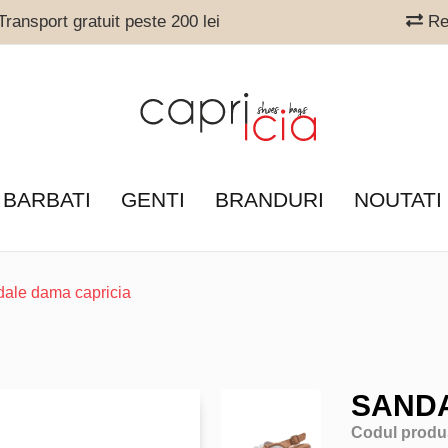
ransport gratuit peste 200 lei
Ret
 BARBATI
GENTI
BRANDURI
NOUTATI
dale dama capricia
SANDA
Codul produ