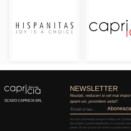
NEWSLETTER
Noutati, reduceri si cel mai impor
SCADO CAPRICIA SRL
spam-uri, promitem asta!!
Aboneaza
Am fost informat(a) despre Politica de Confide
Securitate a prelucrăriidatelor cu caracter pe
peste 16 ani și sunt de acord cu prelucrarea 