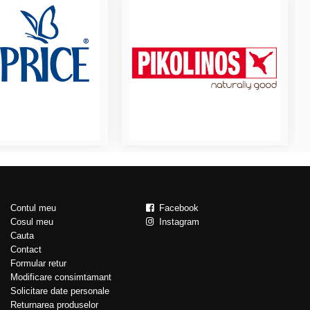
Contul meu
Facebook
Cosul meu
Instagram
Cauta
Contact
Formular retur
Modificare consimtamant
Solicitare date personale
Returnarea produselor