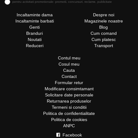
pentru activitati promotionale: promotii, concursuri, reclame, publicitate
Incaltaminte dama
Despre noi
Incaltaminte barbati
Magazinele noastre
Genti
Blog
Branduri
Cum comand
Noutati
Cum platesc
Reduceri
Transport
Contul meu
Cosul meu
Cauta
Contact
Formular retur
Modificare consimtamant
Solicitare date personale
Returnarea produselor
Termeni si conditii
Politica de confidentialitate
Politica de cookies
ANPC
Facebook