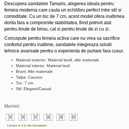
Descopera sandalele Tamaris, alegerea ideala pentru
femeia moderna care cauta un echilibru perfect intre stil si
comoditate. Cu un toc de 7 cm, acest model ofera inaltimea
dorita fara a compromite stabilitatea, fiind potrivit atat
pentru tinute de birou, cat si pentru tinute de zi cu zi.
Concepute pentru femeia activa care nu vrea sa sacrifice
confortul pentru inaltime, sandalele integreaza solutii
tehnice avansate pentru o experienta de purtare fara cusur.
Material exterior: Material textil, alte materiale
Material interior: Material texil
Brant: Alte materiale
Talpa: Cauciuc
Toc: 7 cm
Stil: Elegant/Casual
Marimi:
35
36
37
38
39
40
Livrare in 1-2 zile lucratoare