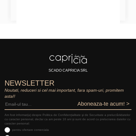
SCADO CAPRICIA SRL
NEWSLETTER
Noutati, reduceri si cel mai important, fara spam-uri, promitem
asta!!
Aboneaza-te acum! >
Am fost informat(a) despre Politica de Confidențialitate şi de Securitate a prelucrăriidatelor
cu caracter personal, declar ca am peste 16 ani și sunt de acord cu prelucrarea datelor cu
caracter personal:
pentru ofertare comerciala