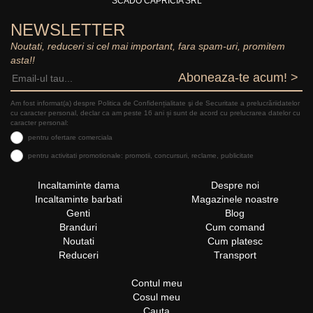
SCADO CAPRICIA SRL
NEWSLETTER
Noutati, reduceri si cel mai important, fara spam-uri, promitem
asta!!
Aboneaza-te acum! >
Am fost informat(a) despre Politica de Confidențialitate şi de Securitate a prelucrăriidatelor
cu caracter personal, declar ca am peste 16 ani și sunt de acord cu prelucrarea datelor cu
caracter personal:
pentru ofertare comerciala
pentru activitati promotionale: promotii, concursuri, reclame, publicitate
Incaltaminte dama
Despre noi
Incaltaminte barbati
Magazinele noastre
Genti
Blog
Branduri
Cum comand
Noutati
Cum platesc
Reduceri
Transport
Contul meu
Cosul meu
Cauta