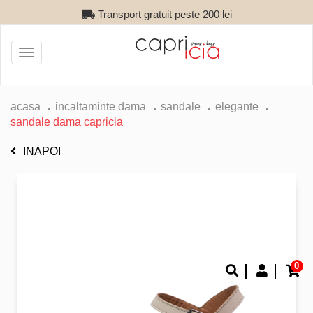
Transport gratuit peste 200 lei
Toggle
navigation
acasa
incaltaminte dama
sandale
elegante
sandale dama capricia
INAPOI
0