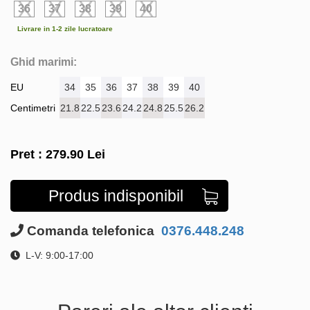
36
37
38
39
40
Livrare in 1-2 zile lucratoare
Ghid marimi:
EU
34
35
36
37
38
39
40
Centimetri
21.8
22.5
23.6
24.2
24.8
25.5
26.2
Pret :
279.90
Lei
Produs indisponibil
Comanda telefonica
0376.448.248
L-V: 9:00-17:00