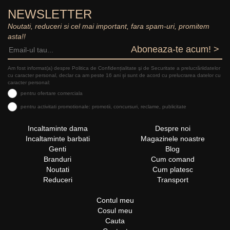
NEWSLETTER
Noutati, reduceri si cel mai important, fara spam-uri, promitem
asta!!
Aboneaza-te acum! >
Am fost informat(a) despre Politica de Confidențialitate şi de Securitate a prelucrăriidatelor
cu caracter personal, declar ca am peste 16 ani și sunt de acord cu prelucrarea datelor cu
caracter personal:
pentru ofertare comerciala
pentru activitati promotionale: promotii, concursuri, reclame, publicitate
Incaltaminte dama
Despre noi
Incaltaminte barbati
Magazinele noastre
Genti
Blog
Branduri
Cum comand
Noutati
Cum platesc
Reduceri
Transport
Contul meu
Cosul meu
Cauta