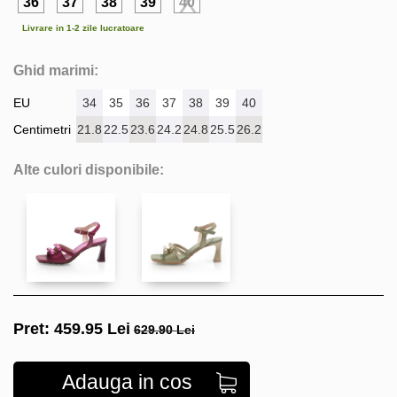
36
37
38
39
40
Livrare in 1-2 zile lucratoare
Ghid marimi:
EU
34
35
36
37
38
39
40
Centimetri
21.8
22.5
23.6
24.2
24.8
25.5
26.2
Alte culori disponibile:
Pret:
459.95
Lei
629.90 Lei
Adauga in cos