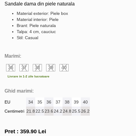
Sandale dama din piele naturala
Material exterior: Piele box
Material interior: Piele
Brant: Piele naturala
Talpa: 4 cm, cauciuc
Stil: Casual
Marimi:
36
37
38
39
40
Livrare in 1-2 zile lucratoare
Ghid marimi:
EU
34
35
36
37
38
39
40
Centimetri
21.8
22.5
23.6
24.2
24.8
25.5
26.2
Pret :
359.90
Lei