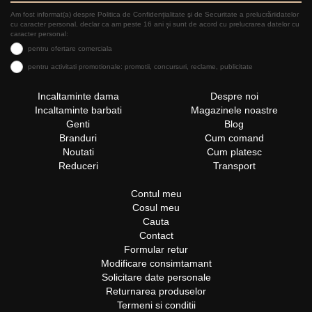
Am fost informat(a) despre Politica de Confidențialitate şi de Securitate a prelucrăriidatelor
cu caracter personal, declar ca am peste 16 ani și sunt de acord cu prelucrarea datelor cu
caracter personal:
pentru ofertare comerciala
pentru activitati promotionale: promotii, concursuri, reclame, publicitate
Incaltaminte dama
Despre noi
Incaltaminte barbati
Magazinele noastre
Genti
Blog
Branduri
Cum comand
Noutati
Cum platesc
Reduceri
Transport
Contul meu
Cosul meu
Cauta
Contact
Formular retur
Modificare consimtamant
Solicitare date personale
Returnarea produselor
Termeni si conditii