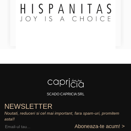
SCADO CAPRICIA SRL
NEWSLETTER
Noutati, reduceri si cel mai important, fara spam-uri, promitem
asta!!
Aboneaza-te acum! >