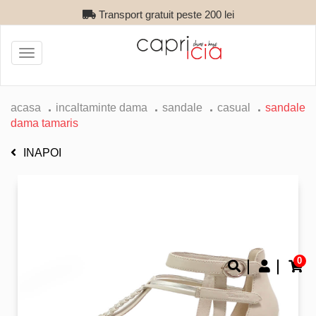
Transport gratuit peste 200 lei
Toggle
navigation
acasa
incaltaminte dama
sandale
casual
sandale
dama tamaris
INAPOI
0