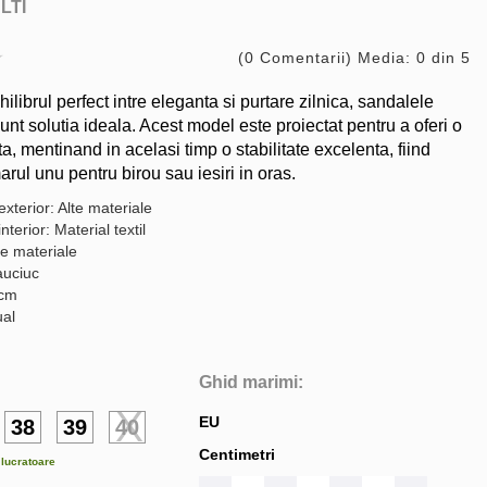
LTI
(0 Comentarii) Media: 0 din 5
ilibrul perfect intre eleganta si purtare zilnica, sandalele
nt solutia ideala. Acest model este proiectat pentru a oferi o
ta, mentinand in acelasi timp o stabilitate excelenta, fiind
rul unu pentru birou sau iesiri in oras.
exterior: Alte materiale
nterior: Material textil
te materiale
auciuc
 cm
ual
Ghid marimi:
EU
38
39
40
Centimetri
e lucratoare