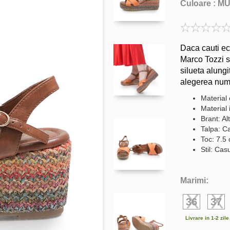
Culoare :
MU
Daca cauti ech
Marco Tozzi su
silueta alungi
alegerea numa
Material 
Material i
Brant: Al
Talpa: C
Toc: 7.5
Stil: Cas
Marimi:
36
37
Livrare in 1-2 zil