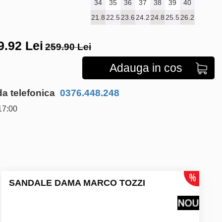
34
35
36
37
38
39
40
21.8
22.5
23.6
24.2
24.8
25.5
26.2
9.92
Lei
259.90 Lei
Adauga in cos
 telefonica
0376.448.248
17:00
SANDALE DAMA MARCO TOZZI