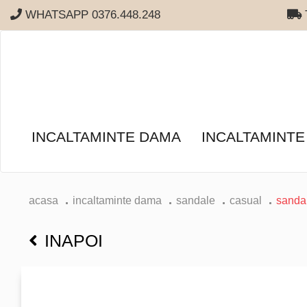
WHATSAPP 0376.448.248
T
INCALTAMINTE DAMA
INCALTAMINTE
acasa
incaltaminte dama
sandale
casual
sanda
INAPOI