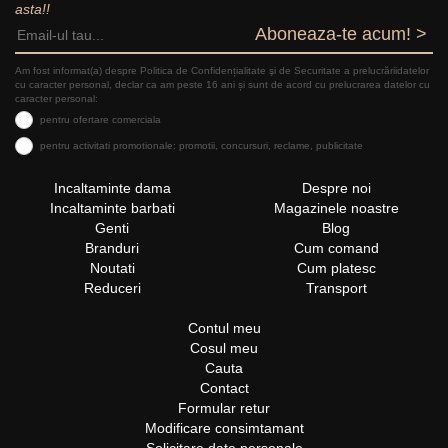
asta!!
Aboneaza-te acum! >
Am fost informat(a) despre Politica de Confidențialitate şi de Securitate a prelucrăriidatelor
cu caracter personal, declar ca am peste 16 ani și sunt de acord cu prelucrarea datelor cu
caracter personal:
pentru ofertare comerciala
pentru activitati promotionale: promotii, concursuri, reclame, publicitate
Incaltaminte dama
Despre noi
Incaltaminte barbati
Magazinele noastre
Genti
Blog
Branduri
Cum comand
Noutati
Cum platesc
Reduceri
Transport
Contul meu
Cosul meu
Cauta
Contact
Formular retur
Modificare consimtamant
Solicitare date personale