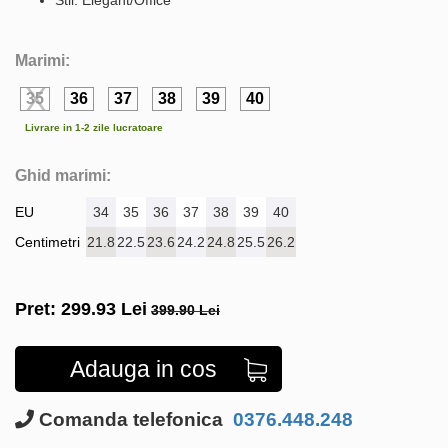
Marimi:
35
36
37
38
39
40
Livrare in 1-2 zile lucratoare
Ghid marimi:
EU
34
35
36
37
38
39
40
Centimetri
21.8
22.5
23.6
24.2
24.8
25.5
26.2
Pret:
299.93
Lei
399.90 Lei
Adauga in cos
Comanda telefonica
0376.448.248