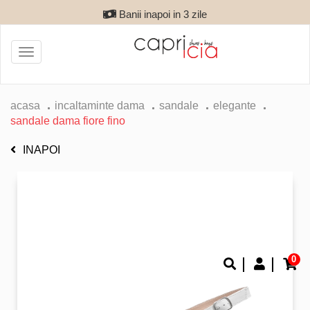
Banii inapoi in 3 zile
Toggle
navigation
acasa
incaltaminte dama
sandale
elegante
sandale dama fiore fino
INAPOI
0