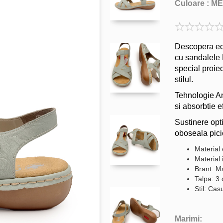
Culoare :
ME
Descopera echi
cu sandalele 
special proiec
stilul.
Tehnologie An
si absorbtie e
Sustinere opt
oboseala picio
Material 
Material 
Brant: Ma
Talpa: 3
Stil: Cas
Marimi: