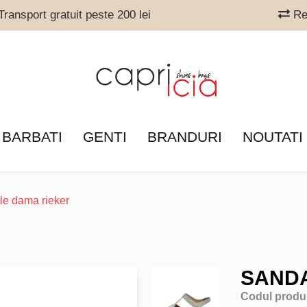
ransport gratuit peste 200 lei
Ret
 BARBATI
GENTI
BRANDURI
NOUTATI
le dama rieker
SANDA
Codul produ