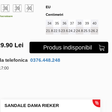
EU
38
39
40
Centimetri
e lucratoare
34
35
36
37
38
39
40
21.8
22.5
23.6
24.2
24.8
25.5
26.2
9.90
Lei
Produs indisponibil
 telefonica
0376.448.248
17:00
SANDALE DAMA RIEKER