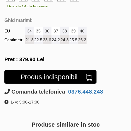
Livrare in 1-2 zile lucratoare
Ghid marimi:
EU
34
35
36
37
38
39
40
Centimetri
21.8
22.5
23.6
24.2
24.8
25.5
26.2
Pret :
379.90
Lei
Produs indisponibil
Comanda telefonica
0376.448.248
L-V: 9:00-17:00
Produse similare in stoc