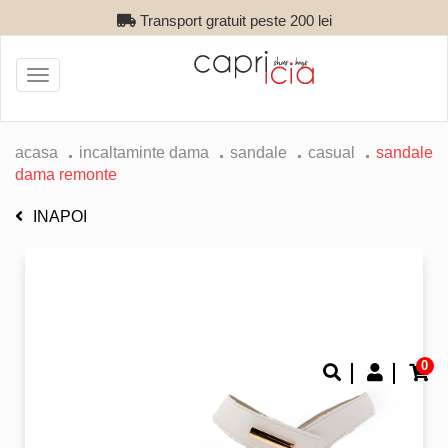
Transport gratuit peste 200 lei
Toggle
navigation
acasa
incaltaminte dama
sandale
casual
sandale
dama remonte
INAPOI
0