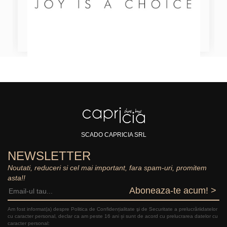
SCADO CAPRICIA SRL
NEWSLETTER
Noutati, reduceri si cel mai important, fara spam-uri, promitem
asta!!
Aboneaza-te acum! >
Am fost informat(a) despre Politica de Confidențialitate şi de Securitate a prelucrăriidatelor
cu caracter personal, declar ca am peste 16 ani și sunt de acord cu prelucrarea datelor cu
caracter personal: