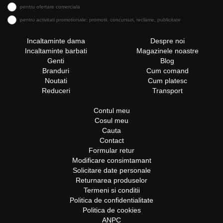
pentru ofertare comerciala
pentru activitati promotionale: promotii, concursuri, reclame, publicitate
Incaltaminte dama
Despre noi
Incaltaminte barbati
Magazinele noastre
Genti
Blog
Branduri
Cum comand
Noutati
Cum platesc
Reduceri
Transport
Contul meu
Cosul meu
Cauta
Contact
Formular retur
Modificare consimtamant
Solicitare date personale
Returnarea produselor
Termeni si conditii
Politica de confidentialitate
Politica de cookies
ANPC