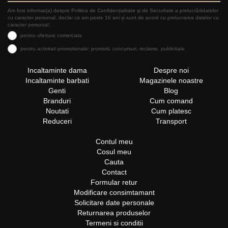
Am fost informat(a) despre Politica de Confidențialitate şi de Securitate a prelucrăriidatelor
cu caracter personal, declar ca am peste 16 ani și sunt de acord cu prelucrarea datelor cu
caracter personal:
pentru ofertare comerciala
pentru activitati promotionale: promotii, concursuri, reclame, publicitate
Incaltaminte dama
Despre noi
Incaltaminte barbati
Magazinele noastre
Genti
Blog
Branduri
Cum comand
Noutati
Cum platesc
Reduceri
Transport
Contul meu
Cosul meu
Cauta
Contact
Formular retur
Modificare consimtamant
Solicitare date personale
Returnarea produselor
Termeni si conditii