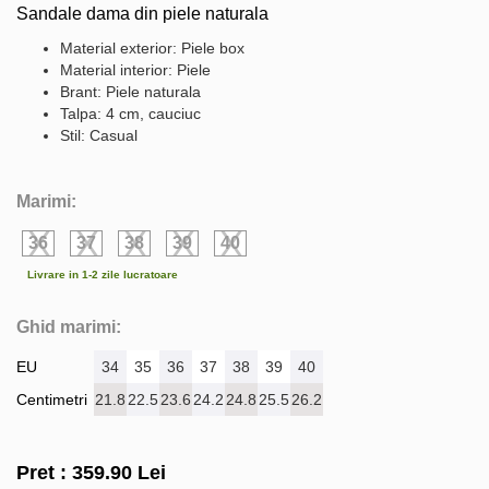
Sandale dama din piele naturala
Material exterior: Piele box
Material interior: Piele
Brant: Piele naturala
Talpa: 4 cm, cauciuc
Stil: Casual
Marimi:
36
37
38
39
40
Livrare in 1-2 zile lucratoare
Ghid marimi:
EU
34
35
36
37
38
39
40
Centimetri
21.8
22.5
23.6
24.2
24.8
25.5
26.2
Pret :
359.90
Lei