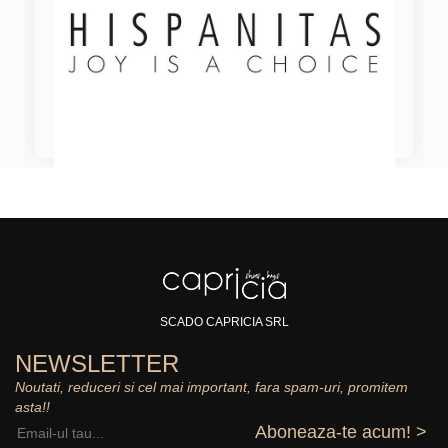
SCADO CAPRICIA SRL
NEWSLETTER
Noutati, reduceri si cel mai important, fara spam-uri, promitem
asta!!
Aboneaza-te acum! >