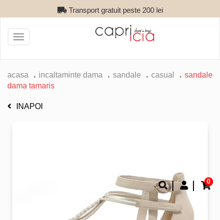
Transport gratuit peste 200 lei
Toggle
navigation
acasa
incaltaminte dama
sandale
casual
sandale
dama tamaris
INAPOI
0