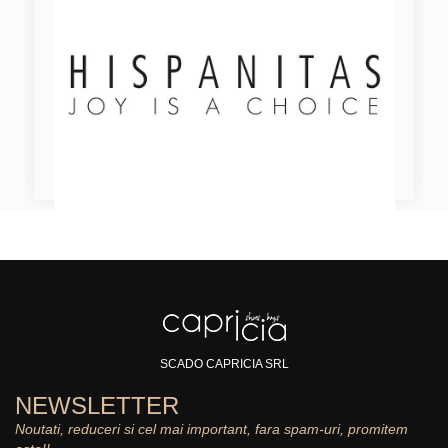
SCADO CAPRICIA SRL
NEWSLETTER
Noutati, reduceri si cel mai important, fara spam-uri, promitem