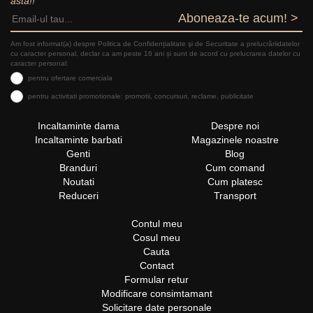
asta!!
Aboneaza-te acum! >
Am fost informat(a) despre Politica de Confidențialitate şi de Securitate a prelucrăriidatelor
cu caracter personal, declar ca am peste 16 ani și sunt de acord cu prelucrarea datelor cu
caracter personal:
pentru ofertare comerciala
pentru activitati promotionale: promotii, concursuri, reclame, publicitate
Incaltaminte dama
Despre noi
Incaltaminte barbati
Magazinele noastre
Genti
Blog
Branduri
Cum comand
Noutati
Cum platesc
Reduceri
Transport
Contul meu
Cosul meu
Cauta
Contact
Formular retur
Modificare consimtamant
Solicitare date personale