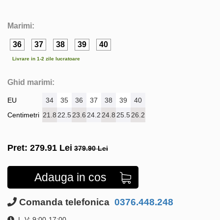
Marimi:
36
37
38
39
40
Livrare in 1-2 zile lucratoare
Ghid marimi:
EU
34
35
36
37
38
39
40
Centimetri
21.8
22.5
23.6
24.2
24.8
25.5
26.2
Pret:
279.91
Lei
379.90 Lei
Adauga in cos
Comanda telefonica
0376.448.248
L-V: 9:00-17:00