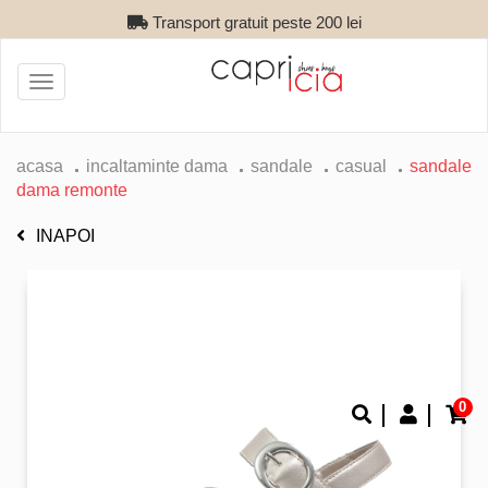
Transport gratuit peste 200 lei
Toggle
navigation
acasa
incaltaminte dama
sandale
casual
sandale
dama remonte
INAPOI
0