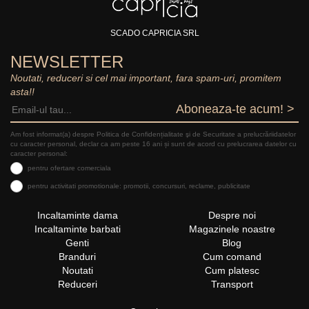
SCADO CAPRICIA SRL
NEWSLETTER
Noutati, reduceri si cel mai important, fara spam-uri, promitem
asta!!
Aboneaza-te acum! >
Am fost informat(a) despre Politica de Confidențialitate şi de Securitate a prelucrăriidatelor
cu caracter personal, declar ca am peste 16 ani și sunt de acord cu prelucrarea datelor cu
caracter personal:
pentru ofertare comerciala
pentru activitati promotionale: promotii, concursuri, reclame, publicitate
Incaltaminte dama
Despre noi
Incaltaminte barbati
Magazinele noastre
Genti
Blog
Branduri
Cum comand
Noutati
Cum platesc
Reduceri
Transport