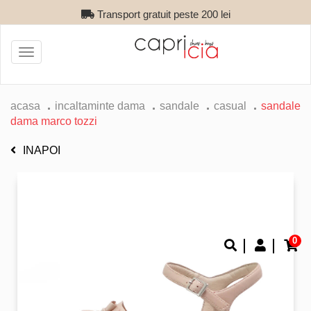
Transport gratuit peste 200 lei
Toggle
navigation
acasa
incaltaminte dama
sandale
casual
sandale
dama marco tozzi
INAPOI
0