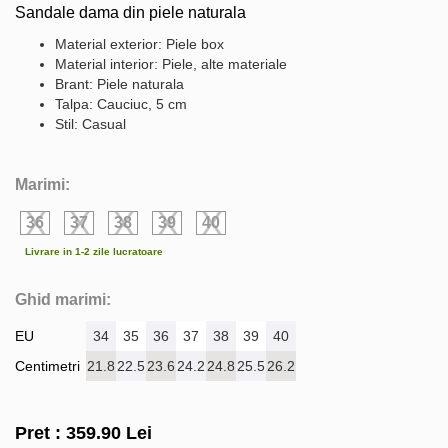
Sandale dama din piele naturala
Material exterior: Piele box
Material interior: Piele, alte materiale
Brant: Piele naturala
Talpa: Cauciuc, 5 cm
Stil: Casual
Marimi:
36
37
38
39
40
Livrare in 1-2 zile lucratoare
Ghid marimi:
EU
34
35
36
37
38
39
40
Centimetri
21.8
22.5
23.6
24.2
24.8
25.5
26.2
Pret :
359.90
Lei