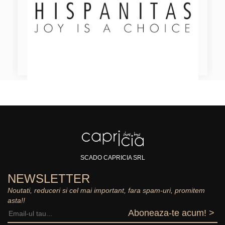
SCADO CAPRICIA SRL
NEWSLETTER
Noutati, reduceri si cel mai important, fara spam-uri, promitem
asta!!
Aboneaza-te acum! >