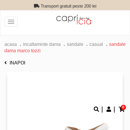
Transport gratuit peste 200 lei
Toggle
navigation
acasa
incaltaminte dama
sandale
casual
sandale
dama marco tozzi
INAPOI
0