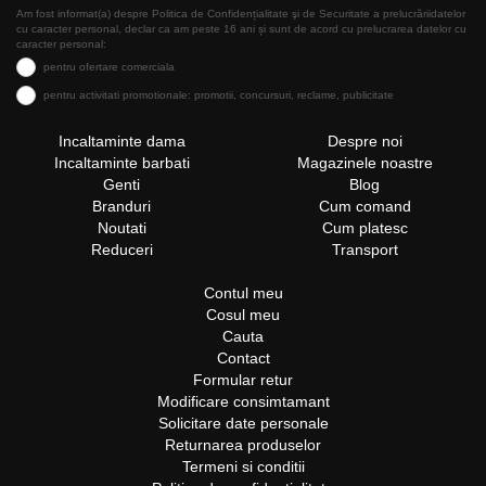
Am fost informat(a) despre Politica de Confidențialitate şi de Securitate a prelucrăriidatelor
cu caracter personal, declar ca am peste 16 ani și sunt de acord cu prelucrarea datelor cu
caracter personal:
pentru ofertare comerciala
pentru activitati promotionale: promotii, concursuri, reclame, publicitate
Incaltaminte dama
Despre noi
Incaltaminte barbati
Magazinele noastre
Genti
Blog
Branduri
Cum comand
Noutati
Cum platesc
Reduceri
Transport
Contul meu
Cosul meu
Cauta
Contact
Formular retur
Modificare consimtamant
Solicitare date personale
Returnarea produselor
Termeni si conditii