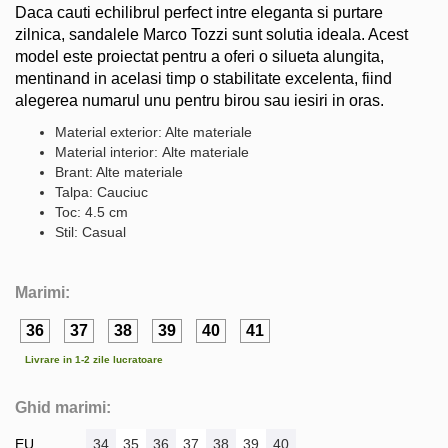
Daca cauti echilibrul perfect intre eleganta si purtare
zilnica, sandalele Marco Tozzi sunt solutia ideala. Acest
model este proiectat pentru a oferi o silueta alungita,
mentinand in acelasi timp o stabilitate excelenta, fiind
alegerea numarul unu pentru birou sau iesiri in oras.
Material exterior: Alte materiale
Material interior: Alte materiale
Brant: Alte materiale
Talpa: Cauciuc
Toc: 4.5 cm
Stil: Casual
Marimi:
36
37
38
39
40
41
Livrare in 1-2 zile lucratoare
Ghid marimi:
EU
34
35
36
37
38
39
40