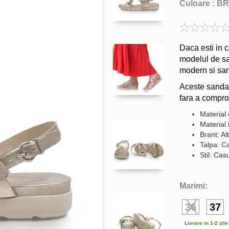
Culoare :
BR
Daca esti in 
modelul de sa
modern si san
Aceste sandal
fara a comprom
Material 
Material 
Brant: Al
Talpa: C
Stil: Cas
Marimi:
36
37
Livrare in 1-2 zil