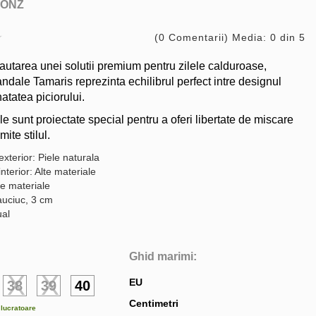
ONZ
(0 Comentarii) Media: 0 din 5
cautarea unei solutii premium pentru zilele calduroase,
ndale Tamaris reprezinta echilibrul perfect intre designul
atatea piciorului.
e sunt proiectate special pentru a oferi libertate de miscare
ite stilul.
exterior: Piele naturala
interior: Alte materiale
te materiale
auciuc, 3 cm
ual
Ghid marimi:
EU
38
39
40
Centimetri
e lucratoare