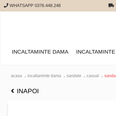
WHATSAPP 0376.448.248
T
INCALTAMINTE DAMA
INCALTAMINTE
acasa
incaltaminte dama
sandale
casual
sanda
INAPOI