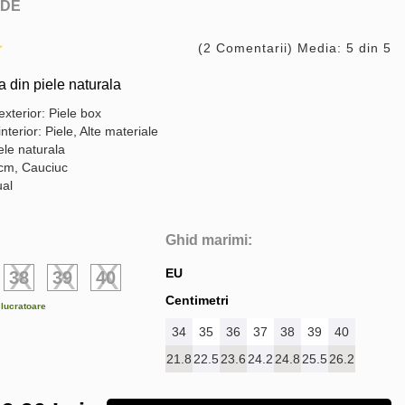
DE
(2 Comentarii) Media: 5 din 5
din piele naturala
exterior: Piele box
interior: Piele, Alte materiale
ele naturala
 cm, Cauciuc
ual
Ghid marimi:
EU
38
39
40
Centimetri
e lucratoare
34
35
36
37
38
39
40
21.8
22.5
23.6
24.2
24.8
25.5
26.2