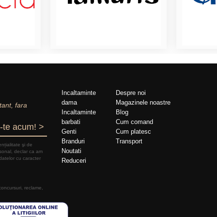
Incaltaminte
Despre noi
dama
Magazinele noastre
tant, fara
Incaltaminte
Blog
barbati
Cum comand
-te acum! >
Genti
Cum platesc
Branduri
Transport
nțialitate şi de
Noutati
rsonal, declar ca am
datelor cu caracter
Reduceri
 concursuri, reclame,