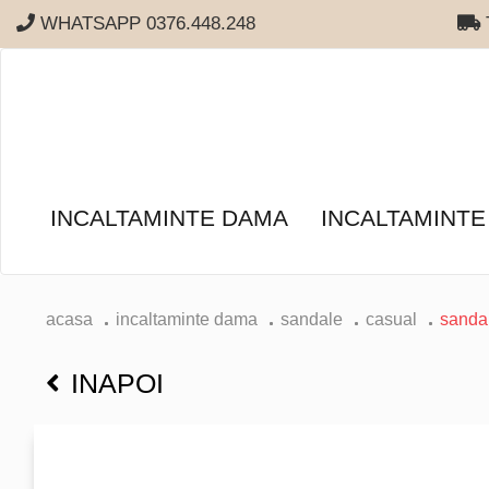
WHATSAPP 0376.448.248
T
INCALTAMINTE DAMA
INCALTAMINTE
acasa
incaltaminte dama
sandale
casual
sanda
INAPOI