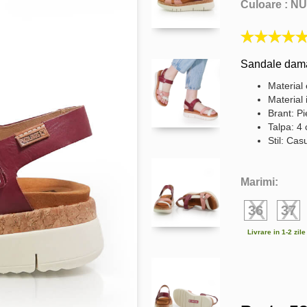
Culoare :
NU
Sandale dama 
Material 
Material 
Brant: Pi
Talpa: 4
Stil: Cas
Marimi:
36
37
Livrare in 1-2 zil