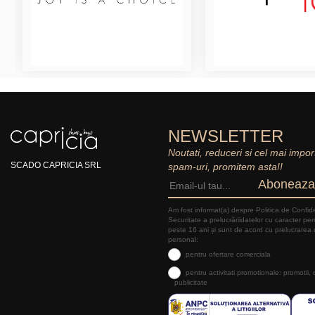
NEWSLETTER
Noutati, reduceri si cel mai impor
SCADO CAPRICIA SRL
spam-uri, promitem asta!!
Aboneaza
Am fost informat(a) despre Politica de Confide
Securitate a prelucrăriidatelor cu caracter pe
peste 16 ani și sunt de acord cu prelucrarea 
personal:
pentru ofertare comerciala
pentru activitati promotionale: promotii,
publicitate