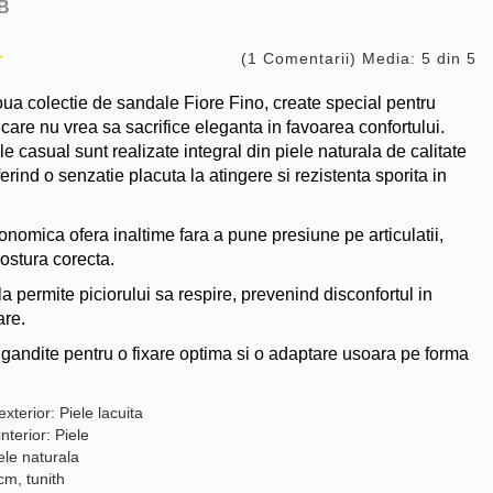
B
(1 Comentarii) Media: 5 din 5
a colectie de sandale Fiore Fino, create special pentru
care nu vrea sa sacrifice eleganta in favoarea confortului.
 casual sunt realizate integral din piele naturala de calitate
erind o senzatie placuta la atingere si rezistenta sporita in
onomica ofera inaltime fara a pune presiune pe articulatii,
ostura corecta.
a permite piciorului sa respire, prevenind disconfortul in
are.
 gandite pentru o fixare optima si o adaptare usoara pe forma
exterior: Piele lacuita
interior: Piele
ele naturala
cm, tunith