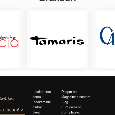
Incaltaminte
Despre noi
dama
Magazinele noastre
tant, fara
Incaltaminte
Blog
barbati
Cum comand
-te acum! >
Genti
Cum platesc