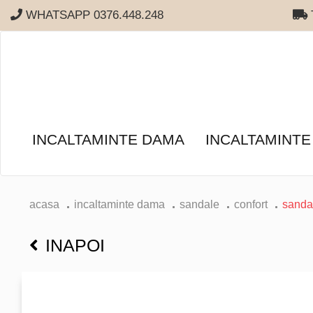
WHATSAPP 0376.448.248
T
INCALTAMINTE DAMA
INCALTAMINTE
acasa
incaltaminte dama
sandale
confort
sandal
INAPOI