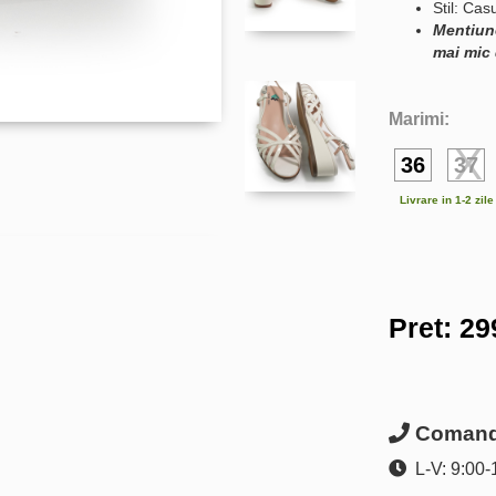
Stil: Cas
Mentiun
mai mic 
Marimi:
36
37
Livrare in 1-2 zil
Pret:
29
Comanda
L-V: 9:00-