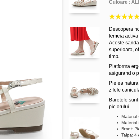
Culoare :
AL
Descopera nou
femeia activa 
Aceste sandale
superioara, of
timp.
Platforma erg
asigurand o p
Pielea natural
zilele canicul
Baretele sunt
piciorului.
Material 
Material 
Brant: Pi
Talpa: 4 