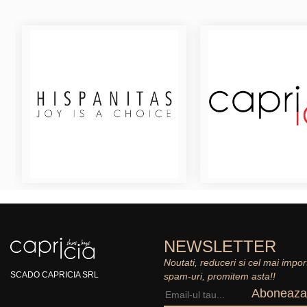
NEWSLETTER
Noutati, reduceri si cel mai impor
SCADO CAPRICIA SRL
spam-uri, promitem asta!!
Aboneaza