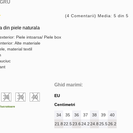
GRU
(4 Comentarii) Media: 5 din 5
din piele naturala
exterior: Piele intoarsa/ Piele box
interior: Alte materiale
le, material textil
m
auciuc
gant
Ghid marimi:
EU
38
39
40
Centimetri
e lucratoare
34
35
36
37
38
39
40
21.8
22.5
23.6
24.2
24.8
25.5
26.2