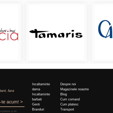
Incaltaminte
Despre noi
dama
Magazinele noastre
tant, fara
Incaltaminte
Blog
barbati
Cum comand
-te acum! >
Genti
Cum platesc
Branduri
Transport
nțialitate şi de