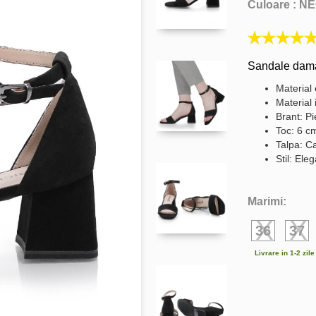
Culoare :
NE
Sandale dama 
Material 
Material 
Brant: Pie
Toc: 6 c
Talpa: C
Stil: Ele
Marimi:
36
37
Livrare in 1-2 zil