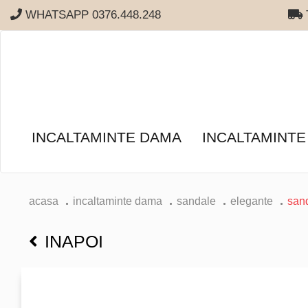
WHATSAPP 0376.448.248
T
INCALTAMINTE DAMA
INCALTAMINTE
acasa
incaltaminte dama
sandale
elegante
san
INAPOI