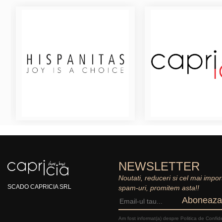
NEWSLETTER
Noutati, reduceri si cel mai impor
SCADO CAPRICIA SRL
spam-uri, promitem asta!!
Aboneaza
Am fost informat(a) despre Politica de Confide