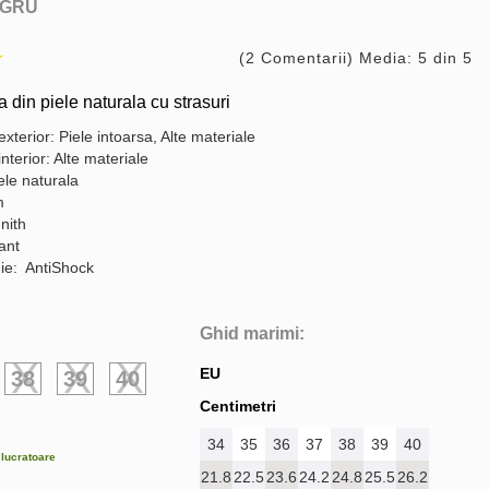
GRU
(2 Comentarii) Media: 5 din 5
din piele naturala cu strasuri
exterior: Piele intoarsa, Alte materiale
interior: Alte materiale
ele naturala
m
nith
gant
ie: AntiShock
Ghid marimi:
EU
38
39
40
Centimetri
34
35
36
37
38
39
40
e lucratoare
21.8
22.5
23.6
24.2
24.8
25.5
26.2