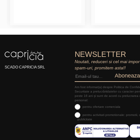
NEWSLETTER
Noutati, reduceri si cel mai impor
SCADO CAPRICIA SRL
spam-uri, promitem asta!!
Aboneaza
Am fost informat(a) despre Politica de Confide
Securitate a prelucrăriidatelor cu caracter pe
peste 16 ani și sunt de acord cu prelucrarea 
personal:
pentru ofertare comerciala
pentru activitati promotionale: promotii,
publicitate