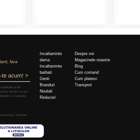
Incaltaminte
Despre noi
dama
Magazinele noastre
tant, fara
Incaltaminte
Blog
barbati
Cum comand
-te acum! >
Genti
Cum platesc
Branduri
Transport
nțialitate şi de
Noutati
rsonal, declar ca am
datelor cu caracter
Reduceri
 concursuri, reclame,