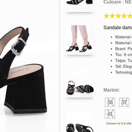
Culoare :
NE
Sandale dama 
Material 
Material 
Brant: Pi
Toc: 6 c
Talpa: Tu
Stil: Ele
Tehnolog
Marimi:
36
37
41
Livrare in 1-2 zil