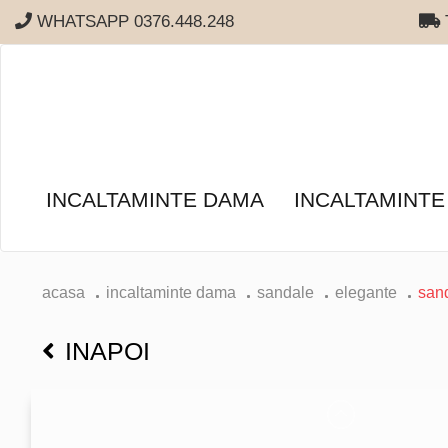
WHATSAPP 0376.448.248
T
INCALTAMINTE DAMA
INCALTAMINTE
acasa
incaltaminte dama
sandale
elegante
san
INAPOI