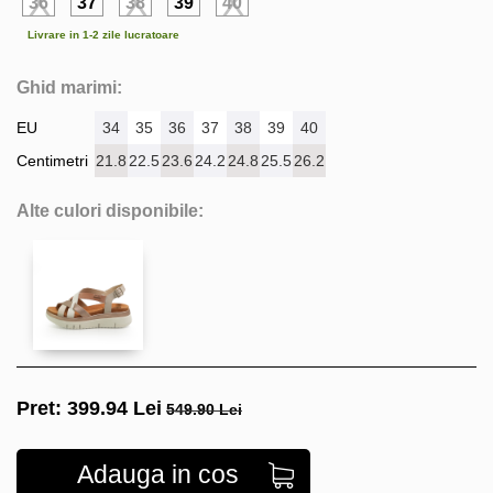
36
37
38
39
40
Livrare in 1-2 zile lucratoare
Ghid marimi:
EU
34
35
36
37
38
39
40
Centimetri
21.8
22.5
23.6
24.2
24.8
25.5
26.2
Alte culori disponibile:
Pret:
399.94
Lei
549.90 Lei
Adauga in cos