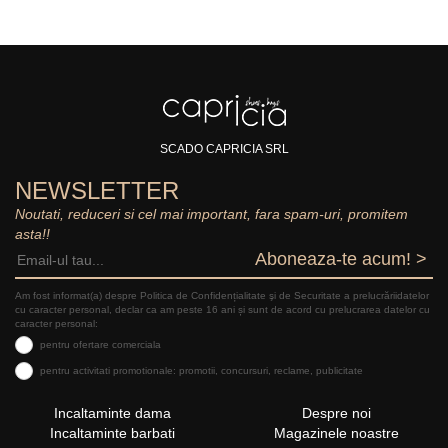
SCADO CAPRICIA SRL
NEWSLETTER
Noutati, reduceri si cel mai important, fara spam-uri, promitem
asta!!
Aboneaza-te acum! >
Am fost informat(a) despre Politica de Confidențialitate şi de Securitate a prelucrăriidatelor
cu caracter personal, declar ca am peste 16 ani și sunt de acord cu prelucrarea datelor cu
caracter personal:
pentru ofertare comerciala
pentru activitati promotionale: promotii, concursuri, reclame, publicitate
Incaltaminte dama
Despre noi
Incaltaminte barbati
Magazinele noastre