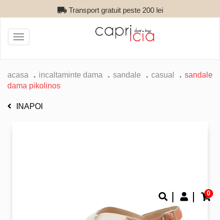
Transport gratuit peste 200 lei
Toggle
navigation
acasa
incaltaminte dama
sandale
casual
sandale
dama pikolinos
INAPOI
0