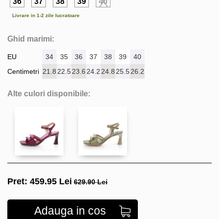
36
37
38
39
40
Livrare in 1-2 zile lucratoare
Ghid marimi:
EU
34
35
36
37
38
39
40
Centimetri
21.8
22.5
23.6
24.2
24.8
25.5
26.2
Alte culori disponibile:
Pret:
459.95
Lei
629.90 Lei
Adauga in cos