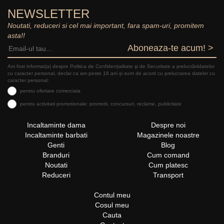
NEWSLETTER
Noutati, reduceri si cel mai important, fara spam-uri, promitem
asta!!
Aboneaza-te acum! >
Am fost informat(a) despre Politica de Confidențialitate şi de Securitate a prelucrăriidatelor
cu caracter personal, declar ca am peste 16 ani și sunt de acord cu prelucrarea datelor cu
caracter personal:
pentru ofertare comerciala
pentru activitati promotionale: promotii, concursuri, reclame, publicitate
Incaltaminte dama
Despre noi
Incaltaminte barbati
Magazinele noastre
Genti
Blog
Branduri
Cum comand
Noutati
Cum platesc
Reduceri
Transport
Contul meu
Cosul meu
Cauta