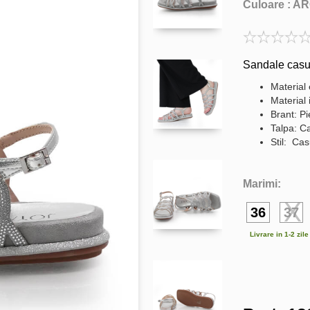
Culoare :
AR
Sandale casu
Material 
Material 
Brant: Pi
Talpa: C
Stil: Cas
Marimi:
36
37
Livrare in 1-2 zil