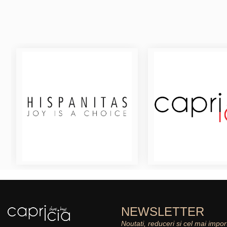
NEWSLETTER
Noutati, reduceri si cel mai impor