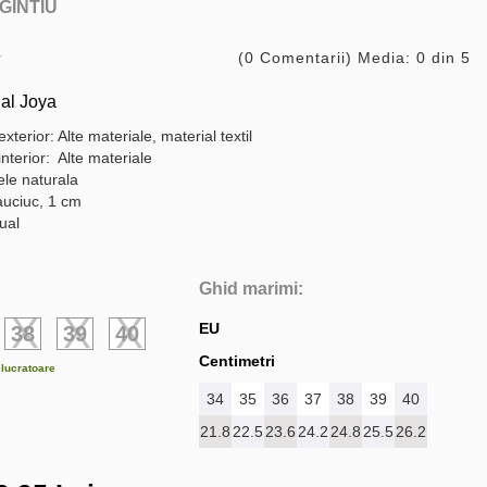
GINTIU
(0 Comentarii) Media: 0 din 5
al Joya
exterior: Alte materiale, material textil
interior: Alte materiale
ele naturala
auciuc, 1 cm
ual
Ghid marimi:
EU
38
39
40
Centimetri
e lucratoare
34
35
36
37
38
39
40
21.8
22.5
23.6
24.2
24.8
25.5
26.2