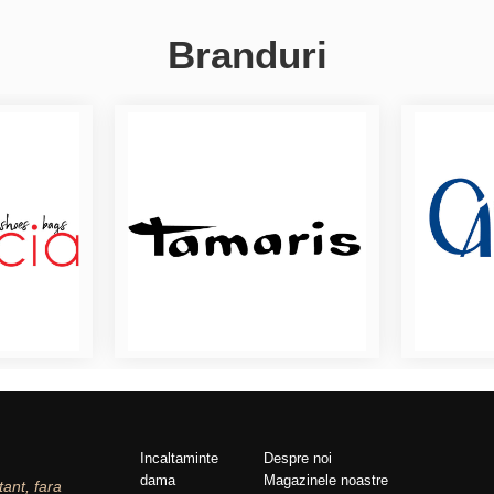
Branduri
Incaltaminte
Despre noi
dama
Magazinele noastre
tant, fara