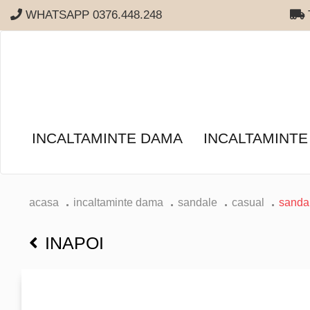
WHATSAPP 0376.448.248
T
INCALTAMINTE DAMA
INCALTAMINTE
acasa
incaltaminte dama
sandale
casual
sandal
INAPOI