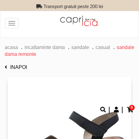
Transport gratuit peste 200 lei
Toggle
navigation
acasa
incaltaminte dama
sandale
casual
sandale
dama remonte
INAPOI
0