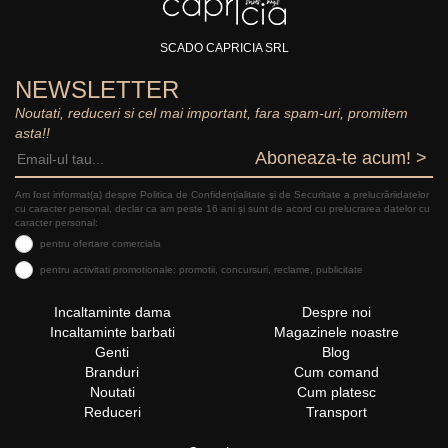
SCADO CAPRICIA SRL
NEWSLETTER
Noutati, reduceri si cel mai important, fara spam-uri, promitem
asta!!
Aboneaza-te acum! >
Am fost informat(a) despre Politica de Confidențialitate şi de Securitate a prelucrăriidatelor
cu caracter personal, declar ca am peste 16 ani și sunt de acord cu prelucrarea datelor cu
caracter personal:
pentru ofertare comerciala
pentru activitati promotionale: promotii, concursuri, reclame, publicitate
Incaltaminte dama
Despre noi
Incaltaminte barbati
Magazinele noastre
Genti
Blog
Branduri
Cum comand
Noutati
Cum platesc
Reduceri
Transport