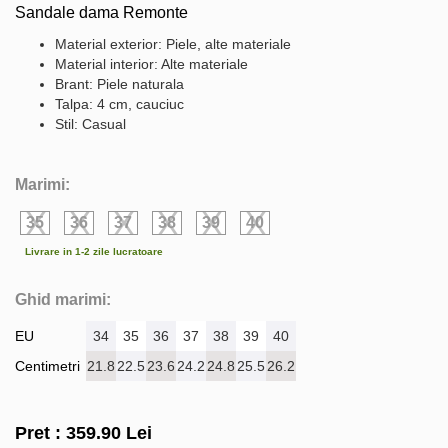
Sandale dama Remonte
Material exterior: Piele, alte materiale
Material interior: Alte materiale
Brant: Piele naturala
Talpa: 4 cm, cauciuc
Stil: Casual
Marimi:
35
36
37
38
39
40
Livrare in 1-2 zile lucratoare
Ghid marimi:
EU
34
35
36
37
38
39
40
Centimetri
21.8
22.5
23.6
24.2
24.8
25.5
26.2
Pret :
359.90
Lei