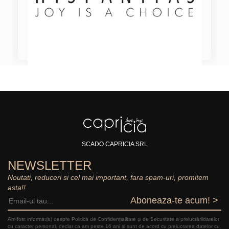
SCADO CAPRICIA SRL
NEWSLETTER
Noutati, reduceri si cel mai important, fara spam-uri, promitem
asta!!
Aboneaza-te acum! >
Am fost informat(a) despre Politica de Confidențialitate şi de Securitate a prelucrăriidatelor
cu caracter personal, declar ca am peste 16 ani și sunt de acord cu prelucrarea datelor cu