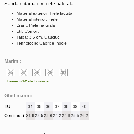
Sandale dama din piele naturala
Material exterior: Piele lacuita
Material interior: Piele
Brant: Piele naturala
Stil: Confort
Talpa: 3,5 cm, Cauciuc
Tehnologie: Caprice Insole
Marimi:
36
37
38
39
40
Livrare in 1-2 zile lucratoare
Ghid marimi:
EU
34
35
36
37
38
39
40
Centimetri
21.8
22.5
23.6
24.2
24.8
25.5
26.2