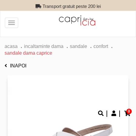
Transport gratuit peste 200 lei
Toggle
navigation
acasa
incaltaminte dama
sandale
confort
sandale dama caprice
INAPOI
0