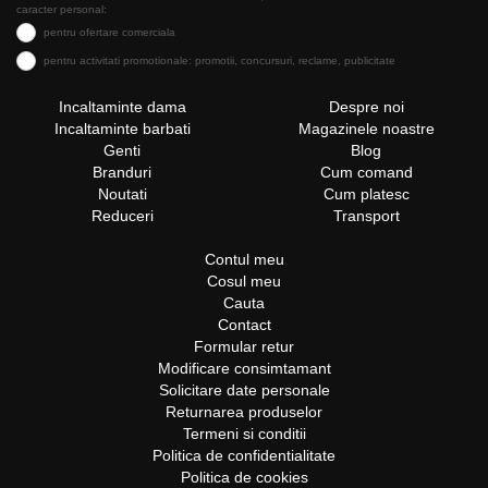
caracter personal:
pentru ofertare comerciala
pentru activitati promotionale: promotii, concursuri, reclame, publicitate
Incaltaminte dama
Despre noi
Incaltaminte barbati
Magazinele noastre
Genti
Blog
Branduri
Cum comand
Noutati
Cum platesc
Reduceri
Transport
Contul meu
Cosul meu
Cauta
Contact
Formular retur
Modificare consimtamant
Solicitare date personale
Returnarea produselor
Termeni si conditii
Politica de confidentialitate
Politica de cookies