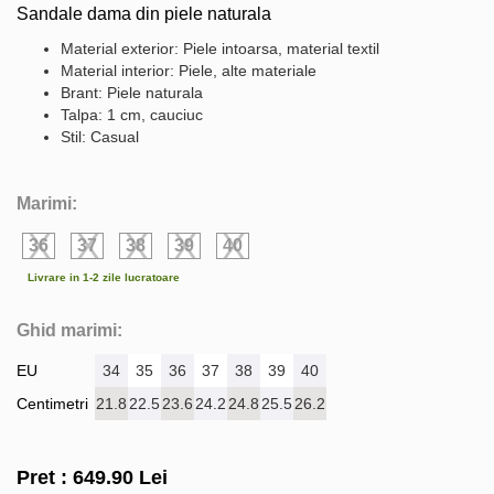
Sandale dama din piele naturala
Material exterior: Piele intoarsa, material textil
Material interior: Piele, alte materiale
Brant: Piele naturala
Talpa: 1 cm, cauciuc
Stil: Casual
Marimi:
36
37
38
39
40
Livrare in 1-2 zile lucratoare
Ghid marimi:
EU
34
35
36
37
38
39
40
Centimetri
21.8
22.5
23.6
24.2
24.8
25.5
26.2
Pret :
649.90
Lei