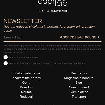
SCADO CAPRICIA SRL
NEWSLETTER
Noutati, reduceri si cel mai important, fara spam-uri, promitem
asta!!
Aboneaza-te acum! >
Am fost informat(a) despre Politica de Confidențialitate şi de Securitate a prelucrăriidatelor
cu caracter personal, declar ca am peste 16 ani și sunt de acord cu prelucrarea datelor cu
caracter personal:
pentru ofertare comerciala
pentru activitati promotionale: promotii, concursuri, reclame, publicitate
Incaltaminte dama
Despre noi
Incaltaminte barbati
Magazinele noastre
Genti
Blog
Branduri
Cum comand
Noutati
Cum platesc
Reduceri
Transport