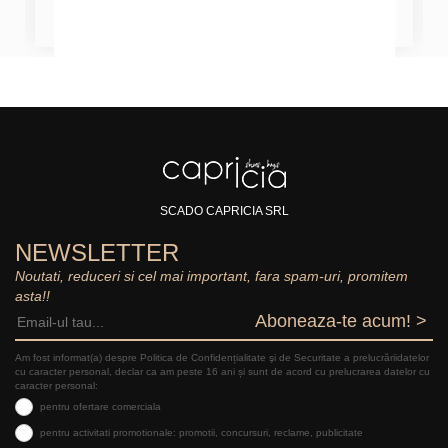
SCADO CAPRICIA SRL
NEWSLETTER
Noutati, reduceri si cel mai important, fara spam-uri, promitem
asta!!
Aboneaza-te acum! >
Am fost informat(a) despre Politica de Confidențialitate şi de Securitate a prelucrăriidatelor
cu caracter personal, declar ca am peste 16 ani și sunt de acord cu prelucrarea datelor cu
caracter personal:
pentru ofertare comerciala
pentru activitati promotionale: promotii, concursuri, reclame, publicitate