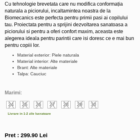
Cu tehnologie brevetata care nu modifica conformația
naturala a piciorului, incaltamintea noastra de la
Biomecanics este perfecta pentru primii pasi ai copilului
tau. Proiectata pentru a sprijini dezvoltarea sanatoasa a
piciorului si pentru a oferi confort maxim, aceasta este
alegerea ideala pentru parintii care isi doresc ce e mai bun
pentru copiii lor.
Material exterior: Piele naturala
Material interior: Alte materiale
Brant: Alte materiale
Talpa: Cauciuc
Marimi:
24
25
26
27
28
29
30
Livrare in 1-2 zile lucratoare
Pret :
299.90
Lei