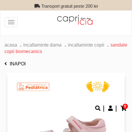
Transport gratuit peste 200 lei
Toggle
navigation
acasa
incaltaminte dama
incaltaminte copii
sandale
copii biomecanics
INAPOI
0