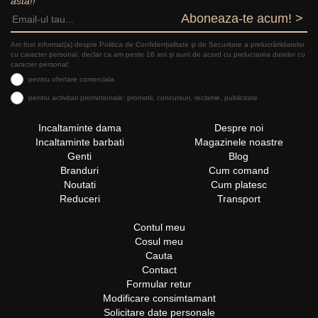
asta!!
Aboneaza-te acum! >
Am fost informat(a) despre Politica de Confidențialitate şi de Securitate a prelucrăriidatelor
cu caracter personal, declar ca am peste 16 ani și sunt de acord cu prelucrarea datelor cu
caracter personal:
pentru ofertare comerciala
pentru activitati promotionale: promotii, concursuri, reclame, publicitate
Incaltaminte dama
Despre noi
Incaltaminte barbati
Magazinele noastre
Genti
Blog
Branduri
Cum comand
Noutati
Cum platesc
Reduceri
Transport
Contul meu
Cosul meu
Cauta
Contact
Formular retur
Modificare consimtamant
Solicitare date personale