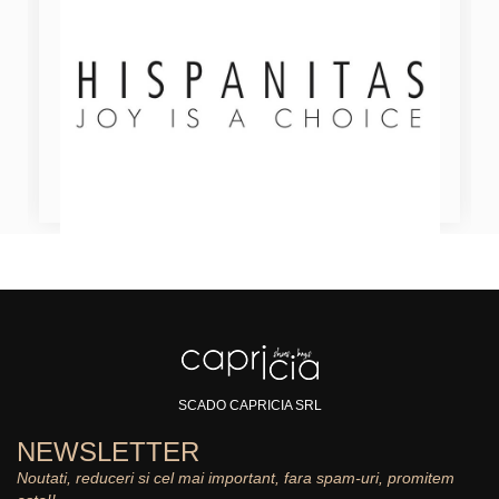
SCADO CAPRICIA SRL
NEWSLETTER
Noutati, reduceri si cel mai important, fara spam-uri, promitem