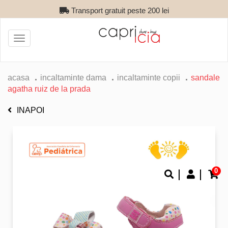
Transport gratuit peste 200 lei
Toggle
navigation
acasa
incaltaminte dama
incaltaminte copii
sandale
agatha ruiz de la prada
INAPOI
0