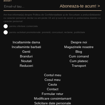
asta!!
Aboneaza-te acum! >
Am fost informat(a) despre Politica de Confidențialitate şi de Securitate a prelucrăriidatelor
cu caracter personal, declar ca am peste 16 ani și sunt de acord cu prelucrarea datelor cu
caracter personal:
pentru ofertare comerciala
pentru activitati promotionale: promotii, concursuri, reclame, publicitate
Incaltaminte dama
Despre noi
Incaltaminte barbati
Magazinele noastre
Genti
Blog
Branduri
Cum comand
Noutati
Cum platesc
Reduceri
Transport
Contul meu
Cosul meu
Cauta
Contact
Formular retur
Modificare consimtamant
Solicitare date personale