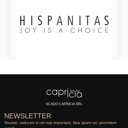
SCADO CAPRICIA SRL
NEWSLETTER
Noutati, reduceri si cel mai important, fara spam-uri, promitem