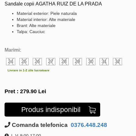
Sandale copii AGATHA RUIZ DE LA PRADA
Material exterior: Piele naturala
Material interior: Alte materiale
Brant: Alte materiale
Talpa: Cauciuc
Marimi:
24
25
26
27
28
29
30
31
32
Livrare in 1-2 zile lucratoare
Pret :
279.90
Lei
Produs indisponibil
Comanda telefonica
0376.448.248
L-V: 9:00-17:00