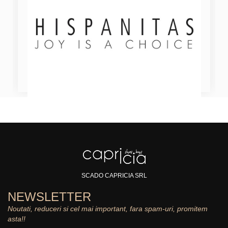
SCADO CAPRICIA SRL
NEWSLETTER
Noutati, reduceri si cel mai important, fara spam-uri, promitem
asta!!