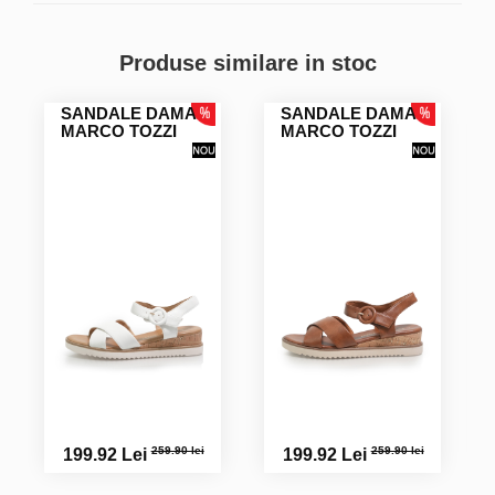
Greta M.
Produse similare in stoc
SANDALE DAMA
SANDALE DAMA
Jana R.
MARCO TOZZI
MARCO TOZZI
Jana R.
Mihalcea S.
Elegante și frumoase
Angela S.
Foarte frumoase
259.90 lei
259.90 lei
199.92 Lei
199.92 Lei