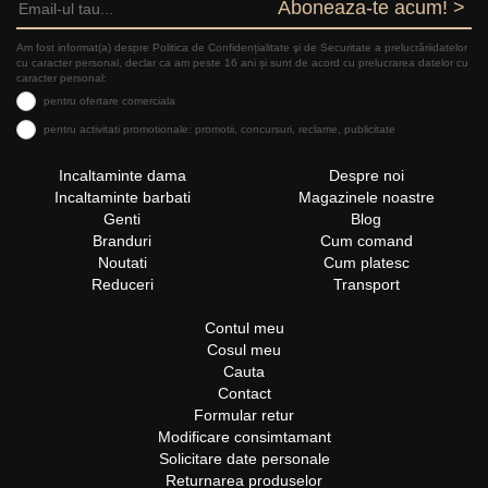
Aboneaza-te acum! >
Am fost informat(a) despre Politica de Confidențialitate şi de Securitate a prelucrăriidatelor
cu caracter personal, declar ca am peste 16 ani și sunt de acord cu prelucrarea datelor cu
caracter personal:
pentru ofertare comerciala
pentru activitati promotionale: promotii, concursuri, reclame, publicitate
Incaltaminte dama
Despre noi
Incaltaminte barbati
Magazinele noastre
Genti
Blog
Branduri
Cum comand
Noutati
Cum platesc
Reduceri
Transport
Contul meu
Cosul meu
Cauta
Contact
Formular retur
Modificare consimtamant
Solicitare date personale
Returnarea produselor