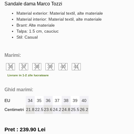
Sandale dama Marco Tozzi
Material exterior: Material textil, alte materiale
Material interior: Material textil, alte materiale
Brant: Alte materiale
Talpa: 1.5 cm, cauciuc
Stil: Casual
Marimi:
36
37
38
39
40
41
Livrare in 1-2 zile lucratoare
Ghid marimi:
EU
34
35
36
37
38
39
40
Centimetri
21.8
22.5
23.6
24.2
24.8
25.5
26.2
Pret :
239.90
Lei