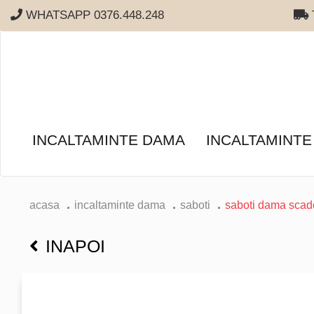
WHATSAPP 0376.448.248
T
INCALTAMINTE DAMA
INCALTAMINTE
acasa
incaltaminte dama
saboti
saboti dama scad
INAPOI