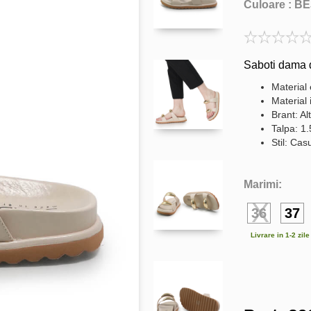
Culoare :
BE
Saboti dama d
Material 
Material 
Brant: Al
Talpa: 1
Stil: Cas
Marimi:
36
37
Livrare in 1-2 zil