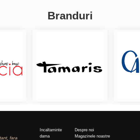
Branduri
Incaltaminte
Despre noi
dama
Magazinele noastre
tant, fara