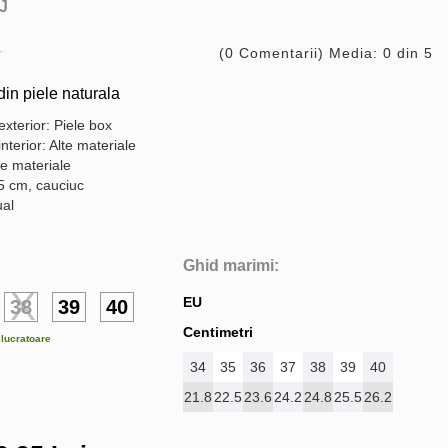
J
(0 Comentarii) Media: 0 din 5
in piele naturala
exterior: Piele box
interior: Alte materiale
te materiale
.5 cm, cauciuc
ual
Ghid marimi:
EU
38
39
40
Centimetri
e lucratoare
34
35
36
37
38
39
40
21.8
22.5
23.6
24.2
24.8
25.5
26.2