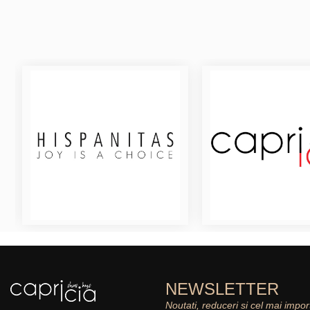
NEWSLETTER
Noutati, reduceri si cel mai impor