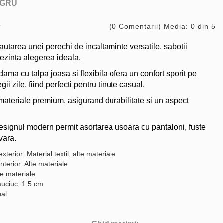
GRU
(0 Comentarii) Media: 0 din 5
autarea unei perechi de incaltaminte versatile, sabotii
zinta alegerea ideala.
dama cu talpa joasa si flexibila ofera un confort sporit pe
gii zile, fiind perfecti pentru tinute casual.
 materiale premium, asigurand durabilitate si un aspect
esignul modern permit asortarea usoara cu pantaloni, fuste
vara.
exterior: Material textil, alte materiale
interior: Alte materiale
te materiale
auciuc, 1.5 cm
ual