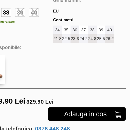
Ghid marimi:
EU
38
39
40
Centimetri
e lucratoare
34
35
36
37
38
39
40
21.8
22.5
23.6
24.2
24.8
25.5
26.2
isponibile:
9.90
Lei
329.90 Lei
Adauga in cos
 telefonica
0376.448.248