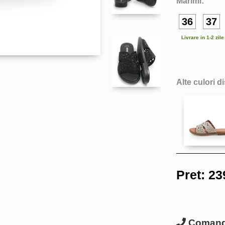
Marimi:
36
37
Livrare in 1-2 zil
Alte culori d
Pret:
23
Comanda