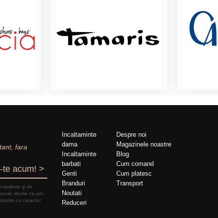
Incaltaminte
Despre noi
dama
Magazinele noastre
tant, fara
Incaltaminte
Blog
barbati
Cum comand
-te acum! >
Genti
Cum platesc
Branduri
Transport
nțialitate şi de
Noutati
rsonal, declar ca am
datelor cu caracter
Reduceri