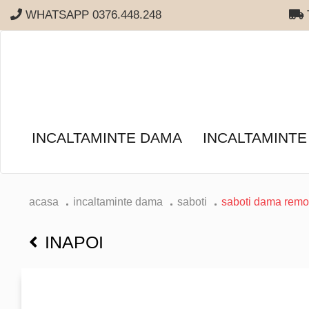
WHATSAPP 0376.448.248
T
INCALTAMINTE DAMA
INCALTAMINTE
acasa
incaltaminte dama
saboti
saboti dama remo
INAPOI