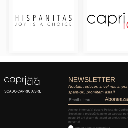
NEWSLETTER
Noutati, reduceri si cel mai impor
SCADO CAPRICIA SRL
spam-uri, promitem asta!!
Aboneaza
Am fost informat(a) despre Politica de Confide
Securitate a prelucrăriidatelor cu caracter pe
peste 16 ani și sunt de acord cu prelucrarea 
personal:
pentru ofertare comerciala