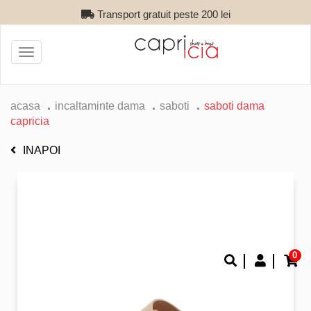
Transport gratuit peste 200 lei
Toggle
navigation
acasa
incaltaminte dama
saboti
saboti dama
capricia
INAPOI
0