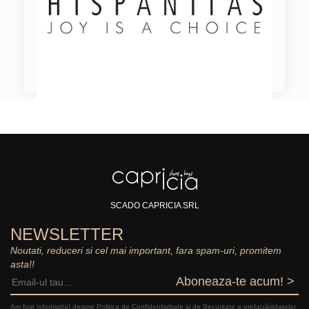
SCADO CAPRICIA SRL
NEWSLETTER
Noutati, reduceri si cel mai important, fara spam-uri, promitem
asta!!
Aboneaza-te acum! >
Am fost informat(a) despre Politica de Confidențialitate şi de Securitate a prelucrăriidatelor