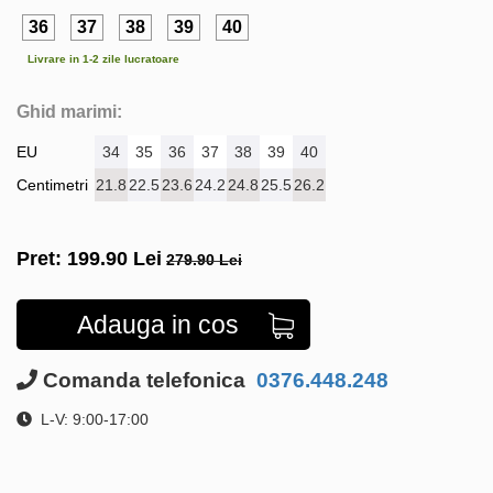
36
37
38
39
40
Livrare in 1-2 zile lucratoare
Ghid marimi:
EU
34
35
36
37
38
39
40
Centimetri
21.8
22.5
23.6
24.2
24.8
25.5
26.2
Pret:
199.90
Lei
279.90 Lei
Adauga in cos
Comanda telefonica
0376.448.248
L-V: 9:00-17:00