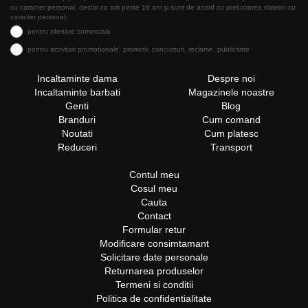
cu caracter personal, declar ca am peste 16 ani și sunt de acord cu prelucrarea datelor cu
caracter personal:
pentru ofertare comerciala
pentru activitati promotionale: promotii, concursuri, reclame, publicitate
Incaltaminte dama
Despre noi
Incaltaminte barbati
Magazinele noastre
Genti
Blog
Branduri
Cum comand
Noutati
Cum platesc
Reduceri
Transport
Contul meu
Cosul meu
Cauta
Contact
Formular retur
Modificare consimtamant
Solicitare date personale
Returnarea produselor
Termeni si conditii
Politica de confidentialitate