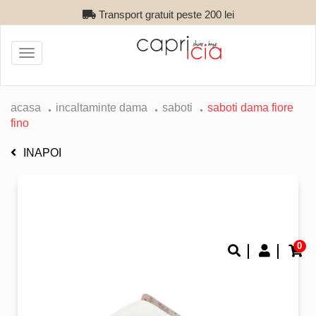
Transport gratuit peste 200 lei
Toggle
navigation
acasa
incaltaminte dama
saboti
saboti dama fiore
fino
INAPOI
0