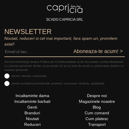
SCADO CAPRICIA SRL
NEWSLETTER
Noutati, reduceri si cel mai important, fara spam-uri, promitem
asta!!
Aboneaza-te acum! >
Am fost informat(a) despre Politica de Confidențialitate şi de Securitate a prelucrăriidatelor
cu caracter personal, declar ca am peste 16 ani și sunt de acord cu prelucrarea datelor cu
caracter personal:
pentru ofertare comerciala
pentru activitati promotionale: promotii, concursuri, reclame, publicitate
Incaltaminte dama
Despre noi
Incaltaminte barbati
Magazinele noastre
Genti
Blog
Branduri
Cum comand
Noutati
Cum platesc
Reduceri
Transport