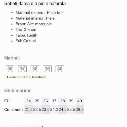
Saboti dama din piele naturala
Material exterior: Piele box
Material interior: Piele
Brant: Alte materiale
Toc: 3.5 cm
Talpa:Tunith
Stil: Casual
Marimi:
36
37
38
39
40
Livrare in 1-2 zile lucratoare
Ghid marimi:
EU
34
35
36
37
38
39
40
Centimetri
21.8
22.5
23.6
24.2
24.8
25.5
26.2