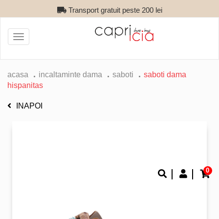
Transport gratuit peste 200 lei
Toggle
navigation
acasa
incaltaminte dama
saboti
saboti dama
hispanitas
INAPOI
0