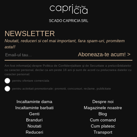
SCADO CAPRICIA SRL
NEWSLETTER
Noutati, reduceri si cel mai important, fara spam-uri, promitem
asta!!
Aboneaza-te acum! >
Am fost informat(a) despre Politica de Confidențialitate şi de Securitate a prelucrăriidatelor
cu caracter personal, declar ca am peste 16 ani și sunt de acord cu prelucrarea datelor cu
caracter personal:
pentru ofertare comerciala
pentru activitati promotionale: promotii, concursuri, reclame, publicitate
Incaltaminte dama
Despre noi
Incaltaminte barbati
Magazinele noastre
Genti
Blog
Branduri
Cum comand
Noutati
Cum platesc
Reduceri
Transport