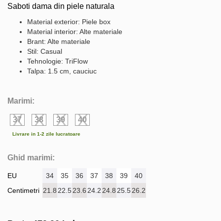
Saboti dama din piele naturala
Material exterior: Piele box
Material interior: Alte materiale
Brant: Alte materiale
Stil: Casual
Tehnologie: TriFlow
Talpa: 1.5 cm, cauciuc
Marimi:
37
38
39
40
Livrare in 1-2 zile lucratoare
Ghid marimi:
EU
34
35
36
37
38
39
40
Centimetri
21.8
22.5
23.6
24.2
24.8
25.5
26.2