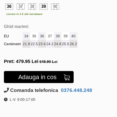
36
37
38
39
40
Livrare in 1-2 zile lucratoare
Ghid marimi:
EU
34
35
36
37
38
39
40
Centimetri
21.8
22.5
23.6
24.2
24.8
25.5
26.2
Pret:
479.95
Lei
649.90 Lei
Adauga in cos
Comanda telefonica
0376.448.248
L-V: 9:00-17:00