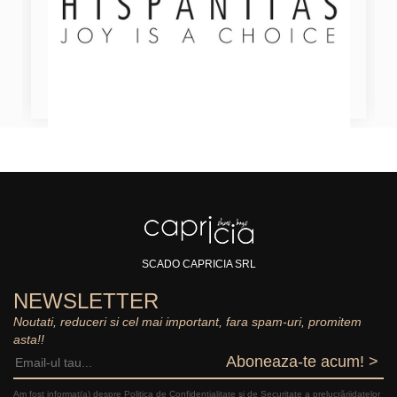
SCADO CAPRICIA SRL
NEWSLETTER
Noutati, reduceri si cel mai important, fara spam-uri, promitem
asta!!
Aboneaza-te acum! >
Am fost informat(a) despre Politica de Confidențialitate şi de Securitate a prelucrăriidatelor