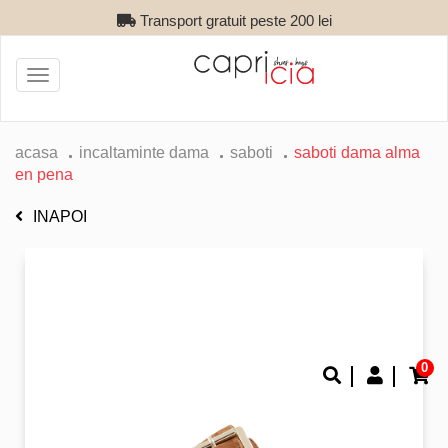
Transport gratuit peste 200 lei
Toggle
navigation
acasa
incaltaminte dama
saboti
saboti dama alma
en pena
INAPOI
0