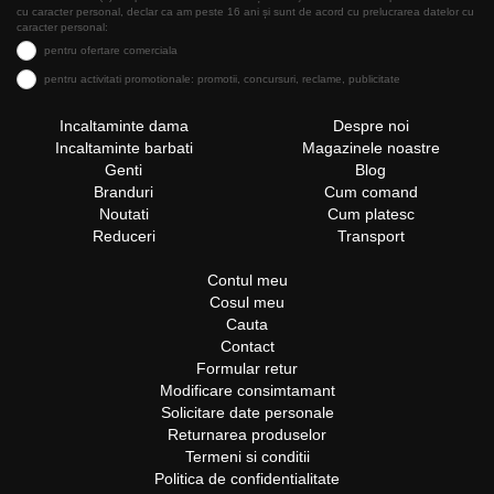
cu caracter personal, declar ca am peste 16 ani și sunt de acord cu prelucrarea datelor cu
caracter personal:
pentru ofertare comerciala
pentru activitati promotionale: promotii, concursuri, reclame, publicitate
Incaltaminte dama
Despre noi
Incaltaminte barbati
Magazinele noastre
Genti
Blog
Branduri
Cum comand
Noutati
Cum platesc
Reduceri
Transport
Contul meu
Cosul meu
Cauta
Contact
Formular retur
Modificare consimtamant
Solicitare date personale
Returnarea produselor
Termeni si conditii
Politica de confidentialitate