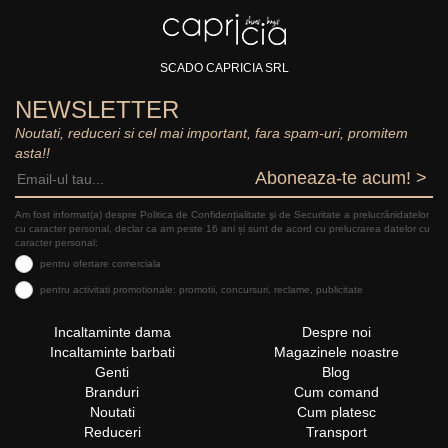
SCADO CAPRICIA SRL
NEWSLETTER
Noutati, reduceri si cel mai important, fara spam-uri, promitem
asta!!
Aboneaza-te acum! >
Am fost informat(a) despre Politica de Confidențialitate şi de Securitate a prelucrăriidatelor
cu caracter personal, declar ca am peste 16 ani și sunt de acord cu prelucrarea datelor cu
caracter personal:
pentru ofertare comerciala
pentru activitati promotionale: promotii, concursuri, reclame, publicitate
Incaltaminte dama
Despre noi
Incaltaminte barbati
Magazinele noastre
Genti
Blog
Branduri
Cum comand
Noutati
Cum platesc
Reduceri
Transport