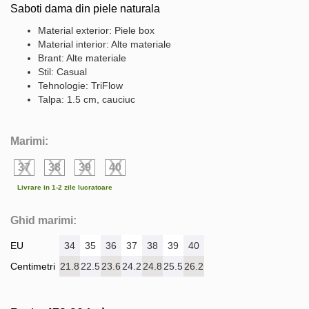
Saboti dama din piele naturala
Material exterior: Piele box
Material interior: Alte materiale
Brant: Alte materiale
Stil: Casual
Tehnologie: TriFlow
Talpa: 1.5 cm, cauciuc
Marimi:
37
38
39
40
Livrare in 1-2 zile lucratoare
Ghid marimi:
EU
34
35
36
37
38
39
40
Centimetri
21.8
22.5
23.6
24.2
24.8
25.5
26.2