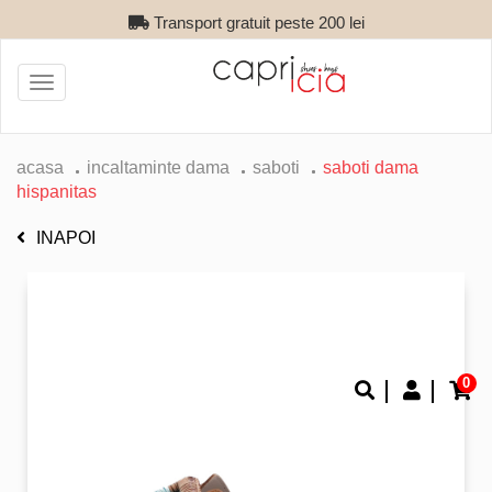
Transport gratuit peste 200 lei
Toggle
navigation
acasa
incaltaminte dama
saboti
saboti dama
hispanitas
INAPOI
0