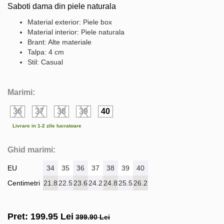
Saboti dama din piele naturala
Material exterior: Piele box
Material interior: Piele naturala
Brant: Alte materiale
Talpa: 4 cm
Stil: Casual
Marimi:
36
37
38
39
40
Livrare in 1-2 zile lucratoare
Ghid marimi:
EU
34
35
36
37
38
39
40
Centimetri
21.8
22.5
23.6
24.2
24.8
25.5
26.2
Pret:
199.95
Lei
399.90 Lei