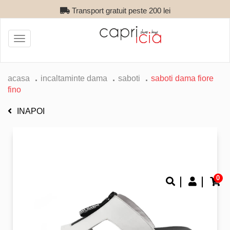
Transport gratuit peste 200 lei
Toggle
navigation
acasa
incaltaminte dama
saboti
saboti dama fiore
fino
INAPOI
0