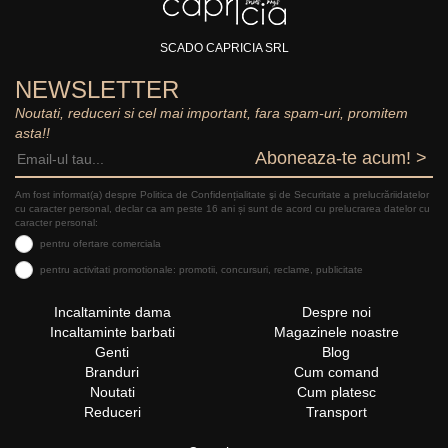
SCADO CAPRICIA SRL
NEWSLETTER
Noutati, reduceri si cel mai important, fara spam-uri, promitem
asta!!
Aboneaza-te acum! >
Am fost informat(a) despre Politica de Confidențialitate şi de Securitate a prelucrăriidatelor
cu caracter personal, declar ca am peste 16 ani și sunt de acord cu prelucrarea datelor cu
caracter personal:
pentru ofertare comerciala
pentru activitati promotionale: promotii, concursuri, reclame, publicitate
Incaltaminte dama
Despre noi
Incaltaminte barbati
Magazinele noastre
Genti
Blog
Branduri
Cum comand
Noutati
Cum platesc
Reduceri
Transport