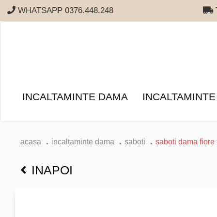
WHATSAPP 0376.448.248
T
INCALTAMINTE DAMA
INCALTAMINTE
acasa
incaltaminte dama
saboti
saboti dama fiore 
INAPOI