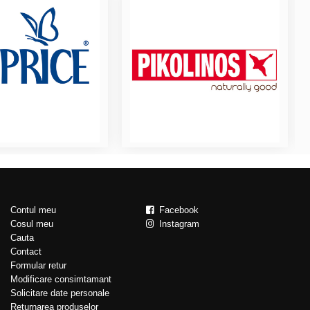
Contul meu
Facebook
Cosul meu
Instagram
Cauta
Contact
Formular retur
Modificare consimtamant
Solicitare date personale
Returnarea produselor