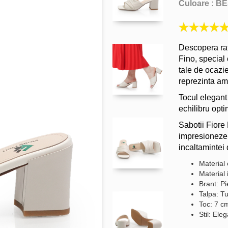
Culoare :
BE
Descopera raf
Fino, special 
tale de ocazie
reprezinta am
Tocul elegant
echilibru opti
Sabotii Fiore
impresioneze 
incaltamintei 
Material 
Material 
Brant: Pi
Talpa: Tu
Toc: 7 c
Stil: Ele