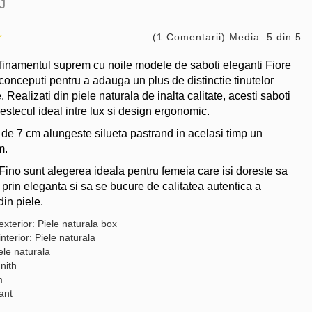
J
(1 Comentarii) Media: 5 din 5
inamentul suprem cu noile modele de saboti eleganti Fiore
conceputi pentru a adauga un plus de distinctie tinutelor
. Realizati din piele naturala de inalta calitate, acesti saboti
estecul ideal intre lux si design ergonomic.
 de 7 cm alungeste silueta pastrand in acelasi timp un
m.
 Fino sunt alegerea ideala pentru femeia care isi doreste sa
prin eleganta si sa se bucure de calitatea autentica a
din piele.
exterior: Piele naturala box
interior: Piele naturala
ele naturala
nith
m
gant