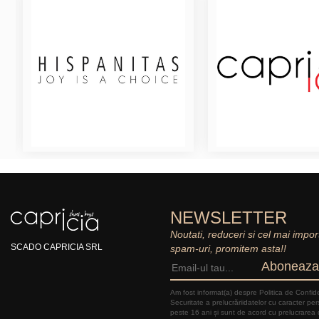
NEWSLETTER
Noutati, reduceri si cel mai impor
SCADO CAPRICIA SRL
spam-uri, promitem asta!!
Aboneaza
Am fost informat(a) despre Politica de Confide
Securitate a prelucrăriidatelor cu caracter pe
peste 16 ani și sunt de acord cu prelucrarea 