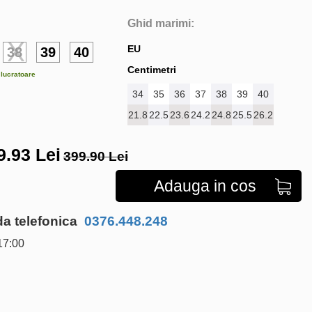
Ghid marimi:
EU
38
39
40
Centimetri
e lucratoare
34
35
36
37
38
39
40
21.8
22.5
23.6
24.2
24.8
25.5
26.2
9.93
Lei
399.90 Lei
Adauga in cos
 telefonica
0376.448.248
17:00