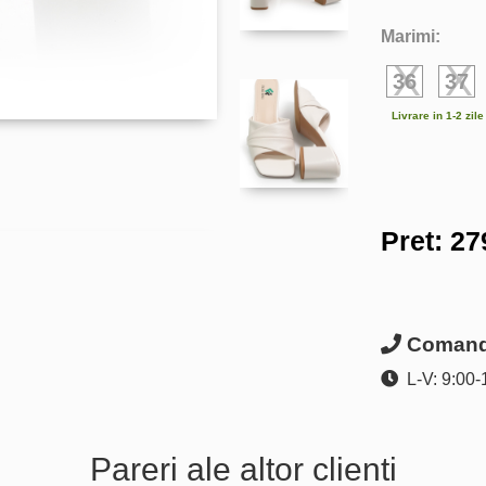
Marimi:
36
37
Livrare in 1-2 zil
Pret:
27
Comanda
L-V: 9:00-
Pareri ale altor clienti