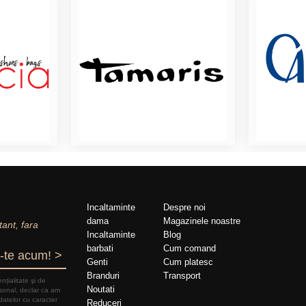
Incaltaminte
Despre noi
dama
Magazinele noastre
tant, fara
Incaltaminte
Blog
barbati
Cum comand
-te acum! >
Genti
Cum platesc
Branduri
Transport
nțialitate şi de
Noutati
rsonal, declar ca am
datelor cu caracter
Reduceri