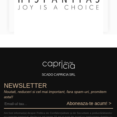
SCADO CAPRICIA SRL
NEWSLETTER
Noutati, reduceri si cel mai important, fara spam-uri, promitem
asta!!
Aboneaza-te acum! >
Am fost informat(a) despre Politica de Confidențialitate şi de Securitate a prelucrăriidatelor
cu caracter personal, declar ca am peste 16 ani și sunt de acord cu prelucrarea datelor cu