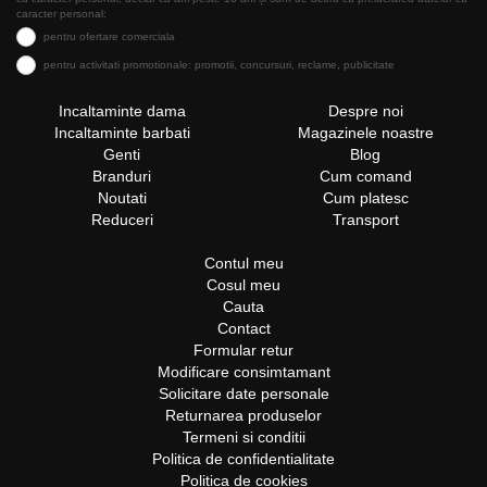
caracter personal:
pentru ofertare comerciala
pentru activitati promotionale: promotii, concursuri, reclame, publicitate
Incaltaminte dama
Despre noi
Incaltaminte barbati
Magazinele noastre
Genti
Blog
Branduri
Cum comand
Noutati
Cum platesc
Reduceri
Transport
Contul meu
Cosul meu
Cauta
Contact
Formular retur
Modificare consimtamant
Solicitare date personale
Returnarea produselor
Termeni si conditii
Politica de confidentialitate
Politica de cookies