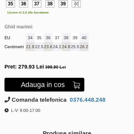
35
36
37
38
39
40
Livrare in 1-2 zile lucratoare
Ghid marimi:
EU
34
35
36
37
38
39
40
Centimetri
21.8
22.5
23.6
24.2
24.8
25.5
26.2
Pret:
279.93
Lei
399.90 Lei
Adauga in cos
Comanda telefonica
0376.448.248
L-V: 9:00-17:00
Produse similare