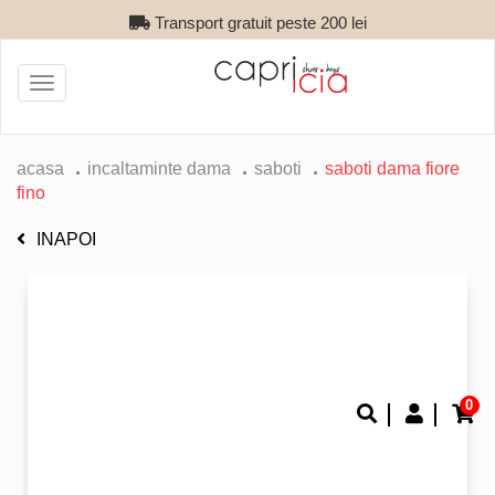
Transport gratuit peste 200 lei
Toggle
navigation
acasa
incaltaminte dama
saboti
saboti dama fiore
fino
INAPOI
0